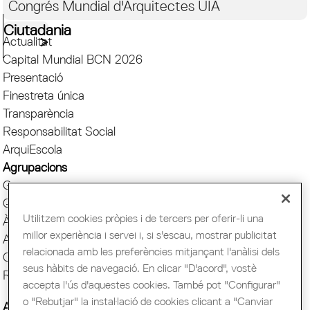
Congrés Mundial d'Arquitectes UIA
Ciutadania
Actualitat
Capital Mundial BCN 2026
Presentació
Finestreta única
Transparència
Responsabilitat Social
ArquiEscola
Agrupacions
Grups
Quotes i serveis
Utilitzem cookies pròpies i de tercers per oferir-li una
Àgora
millor experiència i servei i, si s'escau, mostrar publicitat
Avantatges COAC
relacionada amb les preferències mitjançant l'anàlisi dels
Comunicació
seus hàbits de navegació. En clicar "D'acord", vostè
Reserva espai Sala
accepta l'ús d'aquestes cookies. També pot "Configurar"
o "Rebutjar" la instal·lació de cookies clicant a "Canviar
AADIPA