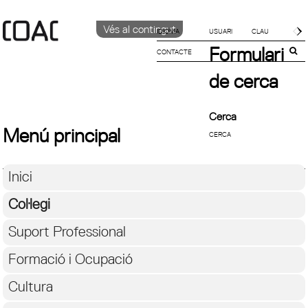
Vés al contingut
IDIOMA
Formulari
CONTACTE
CATALÀ
ENGLISH
de cerca
ESPAÑOL
Cerca
Menú principal
Inici
Col·legi
Suport Professional
Formació i Ocupació
Cultura