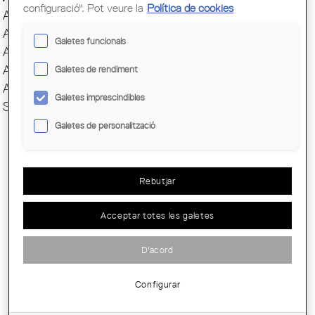
configuració". Pot veure la
Política de cookies
AAEPFMC
AASAP
Galetes funcionals
AAUC
AJAC
Galetes de rendiment
AUS
Galetes imprescindibles
SÈNIOR/A
Galetes de personalització
Rebutjar
Acceptar totes les galetes
CANCEL·LADA - EMPREMTES: PATRIMONI
REVELAT. VISITA AL MUSEU DEL...
D'acord
Configurar