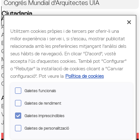
Congrés Mundial d'Arquitectes UIA
Ciutadania
Actes i Exposicions
Arxiu Històric
Utilitzem cookies pròpies i de tercers per oferir-li una
Arquitectura catalana
millor experiència i servei i, si s'escau, mostrar publicitat
Biblioteca
relacionada amb les preferències mitjançant l'anàlisi dels
Quaderns
seus hàbits de navegació. En clicar "D'acord", vostè
Mostra d'Arquitectura
accepta l'ús d'aquestes cookies. També pot "Configurar"
Premis Arquitec. Girona
o "Rebutjar" la instal·lació de cookies clicant a "Canviar
Oficina del Paisatge
configuració". Pot veure la
Política de cookies
Centre Obert d'Arquitectura
Galetes funcionals
Actes COAC
Galetes de rendiment
Exposicions COAC
Visites COAC
Galetes imprescindibles
Jornades
Galetes de personalització