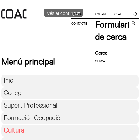
Vés al contingut
IDIOMA
Formulari
CONTACTE
CATALÀ
English
de cerca
Español
Cerca
Menú principal
Inici
Col·legi
Suport Professional
Formació i Ocupació
Cultura