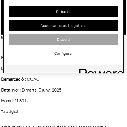
DIÀLEG SOBRE SENSELLARISME I
Rebutjar
DRET A L’HABITATGE
Acceptar totes les galetes
Imatge:
"Sensellarisme. De l’assistencialisme al reconeixement de drets"
D'acord
Configurar
Entitat Organitzadora :
Vàries entitats
Lloc:
Sala Mirador (Plaça Nova 5, 8a planta)
Demarcació :
COAC
Data inici :
Dimarts, 3 juny, 2025
Horari:
11.30 h
Tarja digital: