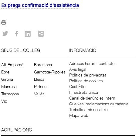
Es prega confirmació d'assistència
SEUS DEL COL·LEGI
INFORMACIÓ
Adreces horari i contacte.
Alt Empordà
Barcelona
Avís legal
Ebre
Garrotxa-Ripollès
Política de privacitat
Girona
Lleida
Política de cookies
Manresa
Pirineu
Codi Ètic
Finestreta única
Tarragona
Vallès
Canal de denúncies intern
Vic
Queixes, reclamacions ciutadania
Treballa amb nosaltres
Mapa web
AGRUPACIONS