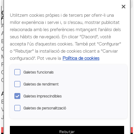
Congrés Mundial d'Arquitectes UIA
Ciutadania
Utilitzem cookies pròpies i de tercers per oferir-li una
Actes i Exposicions
millor experiència i servei i, si s'escau, mostrar publicitat
Arxiu Històric
relacionada amb les preferències mitjançant l'anàlisi dels
Arquitectura catalana
seus hàbits de navegació. En clicar "D'acord", vostè
Biblioteca
accepta l'ús d'aquestes cookies. També pot "Configurar"
Quaderns
o "Rebutjar" la instal·lació de cookies clicant a "Canviar
Mostra d'Arquitectura
configuració". Pot veure la
Política de cookies
Premis Arquitec. Girona
Oficina del Paisatge
Galetes funcionals
Centre Obert d'Arquitectura
Galetes de rendiment
Actes COAC
Galetes imprescindibles
Exposicions COAC
Galetes de personalització
Visites COAC
Jornades
Rebutjar