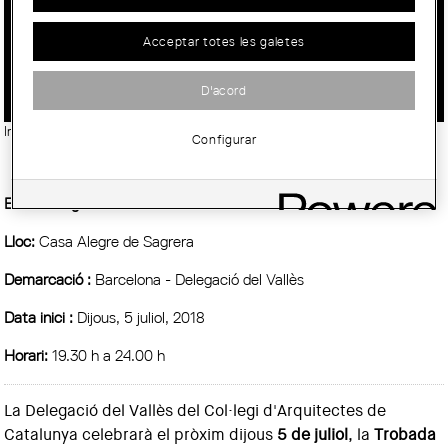
TROBADA ANUAL D'ARQUITECTES
Acceptar totes les galetes
DEL VALLÈS 2018
D'acord
Imatge:
© Casa Museu Alegre de Sagrera. Wikimedia Commons
Configurar
Entitat Organitzadora :
COAC
Lloc:
Casa Alegre de Sagrera
Demarcació :
Barcelona - Delegació del Vallès
Data inici :
Dijous, 5 juliol, 2018
Horari:
19.30 h a 24.00 h
La Delegació del Vallès del Col·legi d'Arquitectes de
Catalunya celebrarà el pròxim dijous
5 de juliol
, la
Trobada