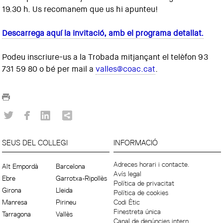
19.30 h. Us recomanem que us hi apunteu!
Descarrega aquí la invitació, amb el programa detallat.
Podeu inscriure-us a la Trobada mitjançant el telèfon 93
731 59 80 o bé per mail a
valles@coac.cat
.
SEUS DEL COL·LEGI
INFORMACIÓ
Adreces horari i contacte.
Alt Empordà
Barcelona
Avís legal
Ebre
Garrotxa-Ripollès
Política de privacitat
Girona
Lleida
Política de cookies
Manresa
Pirineu
Codi Ètic
Finestreta única
Tarragona
Vallès
Canal de denúncies intern