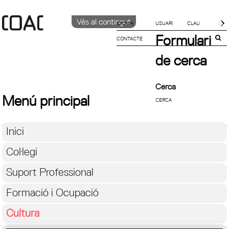
Vés al contingut
IDIOMA
Formulari
CONTACTE
CATALÀ
English
de cerca
Español
Cerca
Menú principal
Inici
Col·legi
Suport Professional
Formació i Ocupació
Cultura