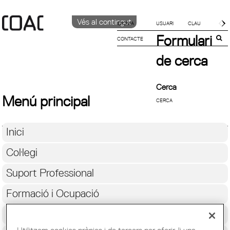
Vés al contingut
IDIOMA
Formulari
CONTACTE
CATALÀ
English
de cerca
Español
Cerca
Menú principal
Inici
Col·legi
Suport Professional
Formació i Ocupació
Cultura