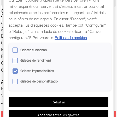
Utilitzem cookies pròpies i de tercers per oferir-li una
Congrés Mundial d'Arquitectes UIA
millor experiència i servei i, si s'escau, mostrar publicitat
Ciutadania
relacionada amb les preferències mitjançant l'anàlisi dels
Actes i Exposicions
seus hàbits de navegació. En clicar "D'acord", vostè
Arxiu Històric
accepta l'ús d'aquestes cookies. També pot "Configurar"
Arquitectura catalana
o "Rebutjar" la instal·lació de cookies clicant a "Canviar
Biblioteca
configuració". Pot veure la
Política de cookies
Quaderns
Mostra d'Arquitectura
Galetes funcionals
Premis Arquitec. Girona
Galetes de rendiment
Oficina del Paisatge
Centre Obert d'Arquitectura
Galetes imprescindibles
Actes COAC
Galetes de personalització
Exposicions COAC
Visites COAC
Jornades
Rebutjar
Acceptar totes les galetes