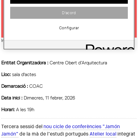
3A SESSIÓ DEL CICLE JAMÓN
D'acord
JAMÓN AMB ATELIER LOCAL
Configurar
Imatge:
© Col·legi d'Arquitectes de Catalunya (COAC)
Entitat Organitzadora :
Centre Obert d’Arquitectura
Lloc:
sala d'actes
Demarcació :
COAC
Data inici :
Dimecres, 11 febrer, 2026
Horari:
A les 19h
Tercera sessió del
nou cicle de conferències “Jamón
Jamón”
de la mà de l’estudi portugués
Atelier local
integrat