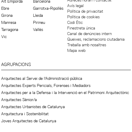
Adreces horari i contacte.
Alt Empordà
Barcelona
Avís legal
Ebre
Garrotxa-Ripollès
Política de privacitat
Girona
Lleida
Política de cookies
Manresa
Pirineu
Codi Ètic
Finestreta única
Tarragona
Vallès
Canal de denúncies intern
Vic
Queixes, reclamacions ciutadania
Treballa amb nosaltres
Mapa web
AGRUPACIONS
Arquitectes al Servei de l'Administració pública
Arquitectes Experts Pericials, Forenses i Mediadors
Arquitectes per a la Defensa i la Intervenció en el Patrimoni Arquitectònic
Arquitectes Sènior/a
Arquitectes Urbanistes de Catalunya
Arquitectura i Sostenibilitat
Joves Arquitectes de Catalunya