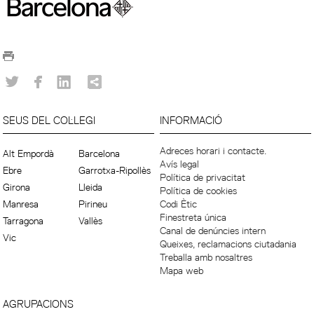
SEUS DEL COL·LEGI
INFORMACIÓ
Adreces horari i contacte.
Alt Empordà
Barcelona
Avís legal
Ebre
Garrotxa-Ripollès
Política de privacitat
Girona
Lleida
Política de cookies
Manresa
Pirineu
Codi Ètic
Finestreta única
Tarragona
Vallès
Canal de denúncies intern
Vic
Queixes, reclamacions ciutadania
Treballa amb nosaltres
Mapa web
AGRUPACIONS