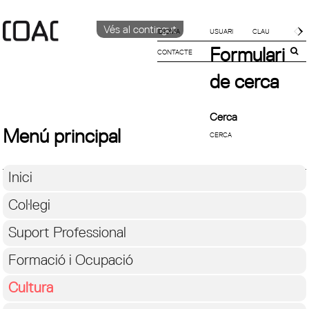
Vés al contingut
IDIOMA
Formulari
CONTACTE
CATALÀ
English
de cerca
Español
Cerca
Menú principal
Inici
Col·legi
Suport Professional
Formació i Ocupació
Cultura