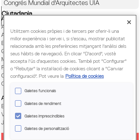
Congrés Mundial d'Arquitectes UIA
Ciutadania
Actes i Exposicions
Arxiu Històric
Utilitzem cookies pròpies i de tercers per oferir-li una
Arquitectura catalana
millor experiència i servei i, si s'escau, mostrar publicitat
Biblioteca
relacionada amb les preferències mitjançant l'anàlisi dels
Quaderns
seus hàbits de navegació. En clicar "D'acord", vostè
Mostra d'Arquitectura
accepta l'ús d'aquestes cookies. També pot "Configurar"
Premis Arquitec. Girona
o "Rebutjar" la instal·lació de cookies clicant a "Canviar
Oficina del Paisatge
configuració". Pot veure la
Política de cookies
Centre Obert d'Arquitectura
Galetes funcionals
Actes COAC
Galetes de rendiment
Exposicions COAC
Visites COAC
Galetes imprescindibles
Jornades
Galetes de personalització