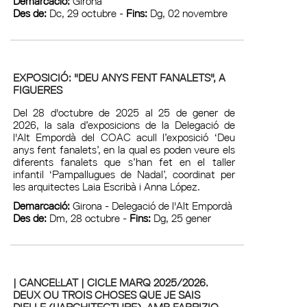
Demarcació:
Girona
Des de:
Dc, 29 octubre -
Fins:
Dg, 02 novembre
EXPOSICIÓ: "DEU ANYS FENT FANALETS", A
FIGUERES
Del 28 d'octubre de 2025 al 25 de gener de
2026, la sala d’exposicions de la Delegació de
l'Alt Empordà del COAC acull l’exposició ‘Deu
anys fent fanalets’, en la qual es poden veure els
diferents fanalets que s’han fet en el taller
infantil ‘Pampallugues de Nadal’, coordinat per
les arquitectes Laia Escribà i Anna López.
Demarcació:
Girona - Delegació de l'Alt Empordà
Des de:
Dm, 28 octubre -
Fins:
Dg, 25 gener
| CANCEL·LAT | CICLE MARQ 2025/2026.
DEUX OU TROIS CHOSES QUE JE SAIS
D'ELLE (L'ARCHITECTURE), AMB FABRIZIO