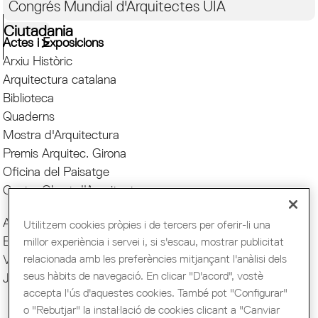
Congrés Mundial d'Arquitectes UIA
Ciutadania
Actes i Exposicions
Arxiu Històric
Arquitectura catalana
Biblioteca
Quaderns
Mostra d'Arquitectura
Premis Arquitec. Girona
Oficina del Paisatge
Centre Obert d'Arquitectura
Actes COAC
Utilitzem cookies pròpies i de tercers per oferir-li una
Exposicions COAC
millor experiència i servei i, si s'escau, mostrar publicitat
relacionada amb les preferències mitjançant l'anàlisi dels
Visites COAC
seus hàbits de navegació. En clicar "D'acord", vostè
Jornades
accepta l'ús d'aquestes cookies. També pot "Configurar"
o "Rebutjar" la instal·lació de cookies clicant a "Canviar