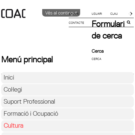
Vés al contingut
IDIOMA
Formulari
CONTACTE
CATALÀ
ENGLISH
de cerca
ESPAÑOL
Cerca
Menú principal
Inici
Col·legi
Suport Professional
Formació i Ocupació
Cultura