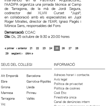
l'AADIPA organitza una jornada tècnica al Camp
de Tarragona, de la mà de Jordi Segura,
codirector del XLVIII Curset "Jujol",
en col·laboració amb els especialistes en Jujol
Roger Miralles, director de l'EAR; Ignasi Pagés i
Mònica Sans, responsables del Fons
Demarcació:
COAC
Día:
Ds, 25 octubre de 9:30 a 20:00 hores
« primer
‹ anterior
21
22
23
24
25
26
27
28
29
següent ›
últim »
SEUS DEL COL·LEGI
INFORMACIÓ
Adreces horari i contacte.
Alt Empordà
Barcelona
Avís legal
Ebre
Garrotxa-Ripollès
Política de privacitat
Girona
Lleida
Política de cookies
Manresa
Pirineu
Codi Ètic
Finestreta única
Tarragona
Vallès
Canal de denúncies intern
Vic