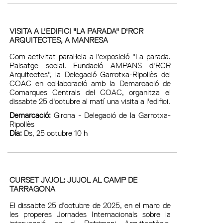
VISITA A L'EDIFICI "LA PARADA" D'RCR
ARQUITECTES, A MANRESA
Com activitat paral·lela a l'exposició "La parada.
Paisatge social. Fundació AMPANS d'RCR
Arquitectes", la Delegació Garrotxa-Ripollès del
COAC en col·laboració amb la Demarcació de
Comarques Centrals del COAC, organitza el
dissabte 25 d'octubre al matí una visita a l'edifici.
Demarcació:
Girona - Delegació de la Garrotxa-
Ripollès
Día:
Ds, 25 octubre 10 h
CURSET JVJOL: JUJOL AL CAMP DE
TARRAGONA
El dissabte 25 d’octubre de 2025, en el marc de
les properes Jornades Internacionals sobre la
intervenció en el Patrimoni Arquitectònic,