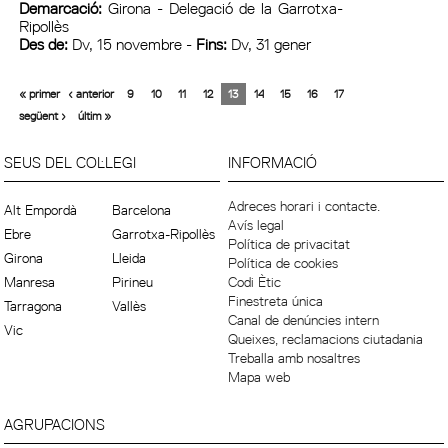
Demarcació:
Girona - Delegació de la Garrotxa-
Ripollès
Des de:
Dv, 15 novembre -
Fins:
Dv, 31 gener
« primer
‹ anterior
9
10
11
12
13
14
15
16
17
següent ›
últim »
SEUS DEL COL·LEGI
INFORMACIÓ
Adreces horari i contacte.
Alt Empordà
Barcelona
Avís legal
Ebre
Garrotxa-Ripollès
Política de privacitat
Girona
Lleida
Política de cookies
Manresa
Pirineu
Codi Ètic
Finestreta única
Tarragona
Vallès
Canal de denúncies intern
Vic
Queixes, reclamacions ciutadania
Treballa amb nosaltres
Mapa web
AGRUPACIONS