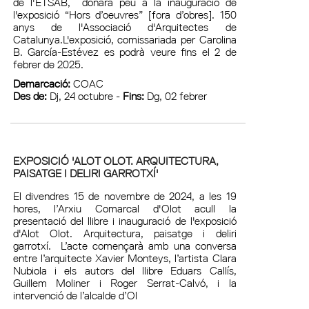
de l'ETSAB, donarà peu a la inauguració de
l'exposició “Hors d’oeuvres” [fora d’obres]. 150
anys de l'Associació d'Arquitectes de
Catalunya.L'exposició, comissariada per Carolina
B. García-Estévez es podrà veure fins el 2 de
febrer de 2025.
Demarcació:
COAC
Des de:
Dj, 24 octubre -
Fins:
Dg, 02 febrer
EXPOSICIÓ 'ALOT OLOT. ARQUITECTURA,
PAISATGE I DELIRI GARROTXÍ'
El divendres 15 de novembre de 2024, a les 19
hores, l’Arxiu Comarcal d'Olot acull la
presentació del llibre i inauguració de l'exposició
d'Alot Olot. Arquitectura, paisatge i deliri
garrotxí. L’acte començarà amb una conversa
entre l’arquitecte Xavier Monteys, l’artista Clara
Nubiola i els autors del llibre Eduars Callís,
Guillem Moliner i Roger Serrat-Calvó, i la
intervenció de l’alcalde d’Ol