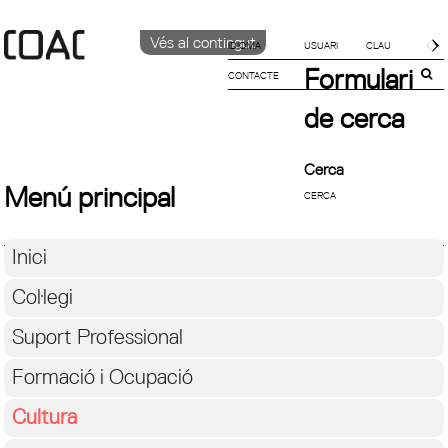
Vés al contingut
IDIOMA
Formulari
CONTACTE
CATALÀ
ENGLISH
de cerca
ESPAÑOL
Cerca
Menú principal
Inici
Col·legi
Suport Professional
Formació i Ocupació
Cultura