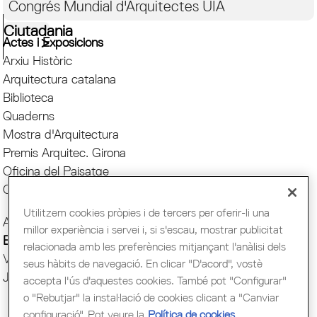
Congrés Mundial d'Arquitectes UIA
Ciutadania
Actes i Exposicions
Arxiu Històric
Arquitectura catalana
Biblioteca
Quaderns
Mostra d'Arquitectura
Premis Arquitec. Girona
Oficina del Paisatge
Centre Obert d'Arquitectura
Utilitzem cookies pròpies i de tercers per oferir-li una
Actes COAC
millor experiència i servei i, si s'escau, mostrar publicitat
Exposicions COAC
relacionada amb les preferències mitjançant l'anàlisi dels
Visites COAC
seus hàbits de navegació. En clicar "D'acord", vostè
Jornades
accepta l'ús d'aquestes cookies. També pot "Configurar"
o "Rebutjar" la instal·lació de cookies clicant a "Canviar
configuració". Pot veure la
Política de cookies