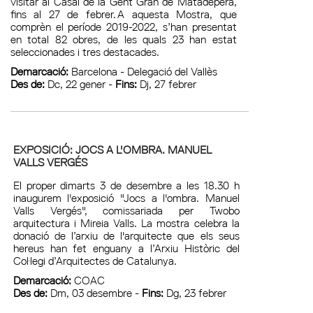
visitar al Casal de la Gent Gran de Matadepera,
fins al 27 de febrer. A aquesta Mostra, que
comprèn el període 2019-2022, s’han presentat
en total 82 obres, de les quals 23 han estat
seleccionades i tres destacades.
Demarcació:
Barcelona - Delegació del Vallès
Des de:
Dc, 22 gener -
Fins:
Dj, 27 febrer
EXPOSICIÓ: JOCS A L'OMBRA. MANUEL
VALLS VERGÉS
El proper dimarts 3 de desembre a les 18.30 h
inaugurem l'exposició "Jocs a l'ombra. Manuel
Valls Vergés", comissariada per Twobo
arquitectura i Mireia Valls. La mostra celebra la
donació de l’arxiu de l'arquitecte que els seus
hereus han fet enguany a l’Arxiu Històric del
Col·legi d’Arquitectes de Catalunya.
Demarcació:
COAC
Des de:
Dm, 03 desembre -
Fins:
Dg, 23 febrer