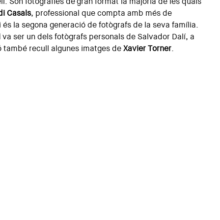
ell. Són fotografies de gran format la majoria de les quals
di Casals
, professional que compta amb més de
 és la segona generació de fotògrafs de la seva família.
i
va ser un dels fotògrafs personals de Salvador Dalí, a
ó també recull algunes imatges de
Xavier Torner
.
alí
nvocar un concurs per a la creació dels gegants Gala i
u del Taller Drac Petit de Terrassa. Els vestits foren
 Terrassa. Els colors van ser triats per Antoni Pitxot,
 exprés desig de l’artista. Es varen batejar durant les
eu de 1994 apadrinats per colles d’arreu de Catalunya.
utat fins a acabar davant el Museu Dalí, on es va
é és fruit d’un concurs popular.
boradores
aboració de la Delegació de l’Alt Empordà del Col·legi
de la Colla Gegantera de Figueres. Té el suport de la
ment de Figueres, la Diputació de Girona i la Generalitat