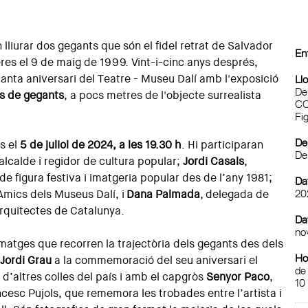
lliurar dos gegants que són el fidel retrat de Salvador
En
ueres el 9 de maig de 1999. Vint-i-cinc anys després,
quanta aniversari del Teatre - Museu Dalí amb l'exposició
Llo
De
nys de gegants
, a pocs metres de l'objecte surrealista
CO
Fi
De
s el
5 de juliol de 2024, a les 19.30 h
. Hi participaran
De
’alcalde i regidor de cultura popular;
Jordi Casals
,
 de figura festiva i imatgeria popular des de l’any 1981;
Dat
20
 Amics dels Museus Dalí, i
Dana Palmada
, delegada de
Arquitectes de Catalunya.
Dat
no
matges que recorren la trajectòria dels gegants des dels
Ho
a
Jordi Grau
a la commemoració del seu aniversari el
de
d’altres colles del país i amb el capgròs
Senyor Paco
,
10
cesc Pujols, que rememora les trobades entre l’artista i