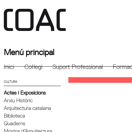
Menú principal
Inici
Col·legi
Suport Professional
Formac
CULTURA
Actes i Exposicions
Arxiu Històric
Arquitectura catalana
Biblioteca
Quaderns
Mostra d'Arquitectura