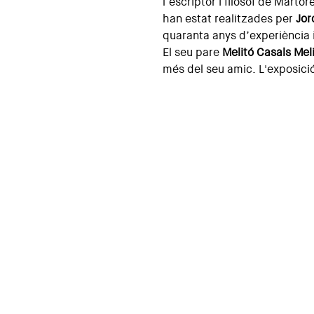
l’escriptor i filòsof de Martor
han estat realitzades per
Jor
quaranta anys d’experiència i
El seu pare
Melitó Casals Mel
més del seu amic. L'exposici
Els Gegants Gala i Salvador D
Amics dels Museus Dalí va co
Dalí, que va guanyar Jordi Gra
obra del modista Jordi Roig de
director dels museus Dalí per
Fires i Festes de la Santa Cr
La cercavila va recórrer la ci
estrenar el seu ball que tamb
Institucions i entitats col·la
La mostra compta amb la col·l
d’Arquitectes de Catalunya i 
Fundació Gala - Dalí, l'Ajunta