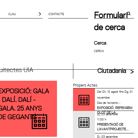
Formulari
CONTACTE
de cerca
Cerca
uitectes UIA
Ciutadania
Propers Actes
EXPOSICIÓ: GALA
Del
Dll, 10 agost
fins
Dg, 01
novembre
- DALÍ. DALÍ -
Des de l'exterior:...
GALA. 25 ANYS
EXPOSICIÓ: REPENSEM
OLOT DE LA...
Dj, 03 setembre
DE GEGANTS
11.00 h
PRESENTACIÓ DE
L’AVANTPROJECTE...
Dj, 03 setembre