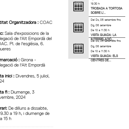
19.30 h
TROBADA A TORTOSA
SOBRE L'...
Del
Ds, 05 setembre
fins
titat Organitzadora :
COAC
Dg, 06 setembre
De 10 a 11.30 h
c:
Sala d'exposicions de la
VISITA GUIADA: LA
legació de l'Alt Empordà del
INTERRELACIÓ...
Del
Ds, 05 setembre
fins
AC. Pl. de l'església, 6.
Dg, 06 setembre
gueres
De 10 a 11.30 h
VISITA GUIADA: ELS
marcació :
Girona -
CENTRES DE...
legació de l'Alt Empordà
a inici :
Divendres, 5 juliol,
24
a fi :
Diumenge, 3
vembre, 2024
rari:
De dilluns a dissabte,
 9.30 a 19 h, i diumenge de
 a 15 h