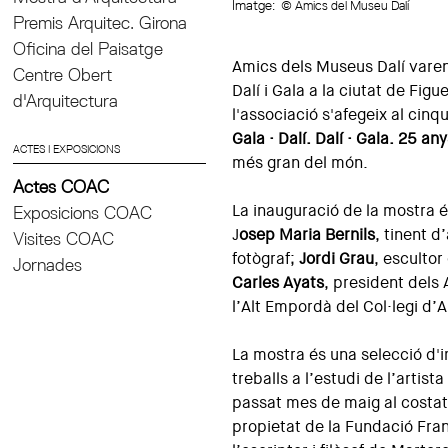
Imatge:
© Amics del Museu Dalí
Premis Arquitec. Girona
Oficina del Paisatge
Amics dels Museus Dalí varen 
Centre Obert
Dalí i Gala a la ciutat de Fig
d'Arquitectura
l'associació s'afegeix al cin
Gala · Dalí. Dalí · Gala. 25 a
ACTES I EXPOSICIONS
més gran del món.
Actes COAC
La inauguració de la mostra é
Exposicions COAC
J
osep Maria Bernils
, tinent d
Visites COAC
fotògraf;
Jordi Grau
, escultor
Jornades
Carles Ayats
, president dels
l’Alt Empordà del Col·legi d’
La mostra és una selecció d'i
treballs a l’estudi de l’artist
passat mes de maig al costat 
propietat de la Fundació Fran