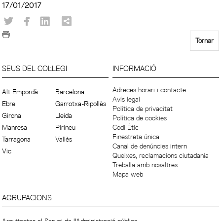
17/01/2017
Tornar
SEUS DEL COL·LEGI
INFORMACIÓ
Adreces horari i contacte.
Alt Empordà
Barcelona
Avís legal
Ebre
Garrotxa-Ripollès
Política de privacitat
Girona
Lleida
Política de cookies
Manresa
Pirineu
Codi Ètic
Finestreta única
Tarragona
Vallès
Canal de denúncies intern
Vic
Queixes, reclamacions ciutadania
Treballa amb nosaltres
Mapa web
AGRUPACIONS