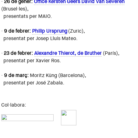
·
26 de gener:
Office Kersten Geers David Van Severen
(Brusel·les),
presentats per MAIO.
·
9 de febrer:
Philip Ursprung
(Zuric),
presentat per Josep Lluís Mateo.
·
23 de febrer:
Alexandre Thierot, de Bruther
(París),
presentat per Xavier Ros.
·
9 de març:
Moritz Küng (Barcelona),
presentat per José Zabala.
Col·labora: