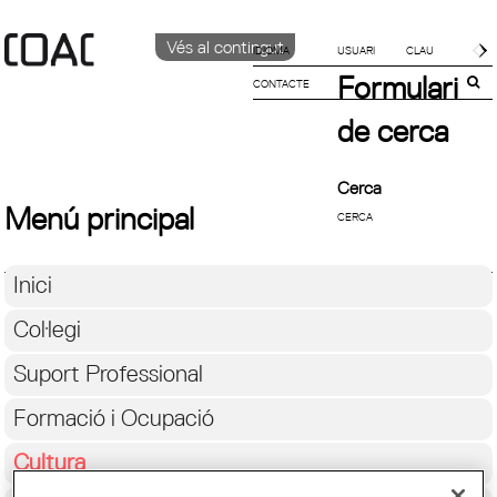
Vés al contingut
IDIOMA
Formulari
CONTACTE
CATALÀ
English
de cerca
ESPAÑOL
Cerca
Menú principal
Inici
Col·legi
Suport Professional
Formació i Ocupació
Cultura