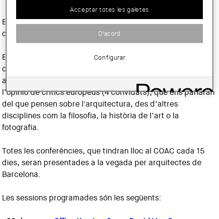
Acceptar totes les galetes
El mes de gener arrenca el nou cicle
"Europa, Europa"
,
comissariat per l'arquitecte i editor Moisés Puente.
D'acord
El cicle pretén mostrar l’arquitectura europea
Configurar
contemporània amb la presentació de l’obra pròpia dels
arquitectes convidats (5 en total), i combinar-la amb
l’opinió de crítics europeus (4 convidats), que ens parlaran
del que pensen sobre l'arquitectura, des d’altres
disciplines com la filosofia, la història de l’art o la
fotografia.
Totes les conferències, que tindran lloc al COAC cada 15
dies, seran presentades a la vegada per arquitectes de
Barcelona.
Les sessions programades són les següents: