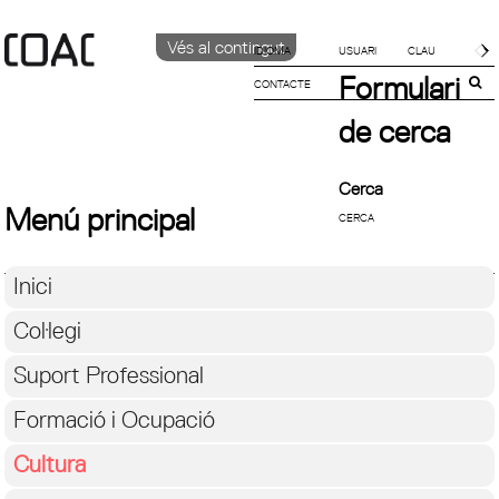
Vés al contingut
IDIOMA
Formulari
CONTACTE
CATALÀ
English
de cerca
ESPAÑOL
Cerca
Menú principal
Inici
Col·legi
Suport Professional
Formació i Ocupació
Cultura