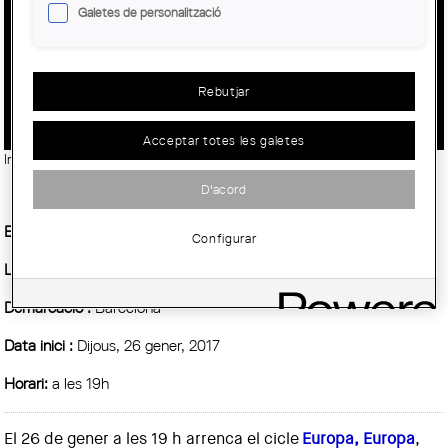
Galetes de personalització
"EUROPA, EUROPA": OFFICE
KERSTEN GEERS DAVID VAN
SEVEREN
Rebutjar
Acceptar totes les galetes
Imatge:
© Rafa Mateo
D'acord
Entitat Organitzadora :
COAC
Configurar
Lloc:
Espai Picasso
Demarcació :
Barcelona
Data inici :
Dijous, 26 gener, 2017
Horari:
a les 19h
El 26 de gener a les 19 h arrenca el cicle
Europa, Europa
,