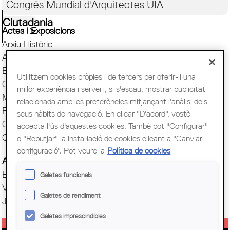
Congrés Mundial d'Arquitectes UIA
Ciutadania
Actes i Exposicions
Arxiu Històric
Arquitectura catalana
Biblioteca
Utilitzem cookies pròpies i de tercers per oferir-li una
Quaderns
millor experiència i servei i, si s'escau, mostrar publicitat
Mostra d'Arquitectura
relacionada amb les preferències mitjançant l'anàlisi dels
Premis Arquitec. Girona
seus hàbits de navegació. En clicar "D'acord", vostè
Oficina del Paisatge
accepta l'ús d'aquestes cookies. També pot "Configurar"
Centre Obert d'Arquitectura
o "Rebutjar" la instal·lació de cookies clicant a "Canviar
configuració". Pot veure la
Política de cookies
Actes COAC
Exposicions COAC
Galetes funcionals
Visites COAC
Galetes de rendiment
Jornades
Galetes imprescindibles