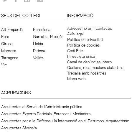
SEUS DEL COL·LEGI
INFORMACIÓ
Adreces horari i contacte.
Alt Empordà
Barcelona
Avís legal
Ebre
Garrotxa-Ripollès
Política de privacitat
Girona
Lleida
Política de cookies
Manresa
Pirineu
Codi Ètic
Finestreta única
Tarragona
Vallès
Canal de denúncies intern
Vic
Queixes, reclamacions ciutadania
Treballa amb nosaltres
Mapa web
AGRUPACIONS
Arquitectes al Servei de l'Administració pública
Arquitectes Experts Pericials, Forenses i Mediadors
Arquitectes per a la Defensa i la Intervenció en el Patrimoni Arquitectònic
Arquitectes Sènior/a