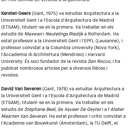
Kersten Geers
(Gant, 1975) va estudiar Arquitectura a la
Universiteit Gent i a l'Escola d'Arquitectura de Madrid
(ETSAM), titulant-se en la primera. Va treballar en els
estudis de
Maxwan
i
Neutelings Riedijk
a Rotterdam. Ha
estat professor a la Universiteit Gent i l'EPFL (Lausanne), i
professor convidat a la Columbia University (Nova York),
l'Accademia di Architettura (Mendrisio) i Harvard
University. És soci fundador de la revista
San Rocco
, i ha
publicat nombrosos articles per a diversos llibres i
revistes.
David Van Severen
(Gant, 1978) va estudiar Arquitectura a
la Universiteit Gent i a l'Escola d'Arquitectura de Madrid
(ETSAM), titulant-se en la primera. Va treballar en els
estudis de
Stéphane Beel
, de
Xaveer De Geyter
i a l'
Atelier
Maarten Van Severen
. Ha estat professor i crític convidat a
l'Academie van Bouwkunst (Amsterdam), la TU Delft, el