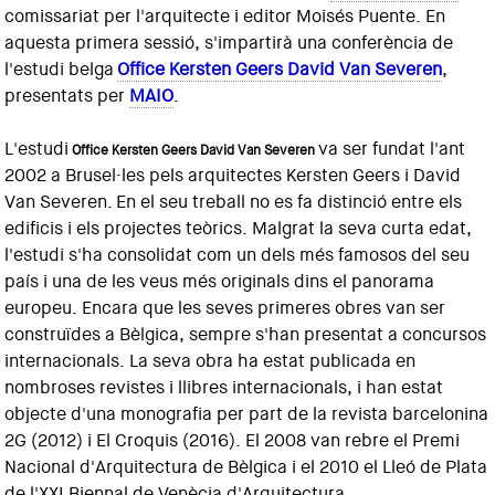
comissariat per l'arquitecte i editor Moisés Puente. En
aquesta primera sessió, s'impartirà una conferència de
l'estudi belga
Office Kersten Geers David Van Severen
,
presentats per
MAIO
.
L'estudi
va ser fundat l'ant
Office Kersten Geers David Van Severen
2002 a Brusel·les pels arquitectes Kersten Geers i David
Van Severen.
En el seu treball no es fa distinció entre els
edificis i els projectes teòrics. Malgrat la seva curta edat,
l'estudi s'ha consolidat com un dels més famosos del seu
país i una de les veus més originals dins el panorama
europeu. Encara que les seves primeres obres van ser
construïdes a Bèlgica, sempre s'han presentat a concursos
internacionals. La seva obra ha estat publicada en
nombroses revistes i llibres internacionals, i han estat
objecte d'una monografia per part de la revista barcelonina
2G (2012) i El Croquis (2016). El 2008 van rebre el Premi
Nacional d'Arquitectura de Bèlgica i el 2010 el Lleó de Plata
de l'XXI Biennal de Venècia d'Arquitectura.