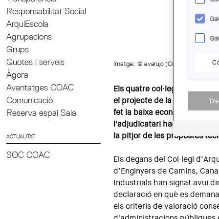
Responsabilitat Social
Gal
ArquiEscola
Agrupacions
Gal
Grups
Quotes i serveis
Co
Imatge:
© evarujo (Creative Commons
Àgora
Avantatges COAC
Els quatre col·legis critique
Comunicació
el projecte de la nova estaci
D'
Reserva espai Sala
fet la baixa econòmica més i
l'adjudicatari hagi presentat,
la pitjor de les propostes tè
ACTUALITAT
SOC COAC
Els degans del Col·legi d’Arq
d’Enginyers de Camins, Canals
Industrials han signat avui d
declaració en què es demana
els criteris de valoració con
d'administracions públiques en