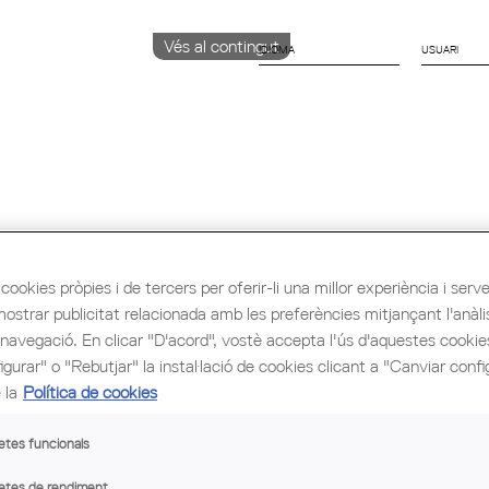
Vés al contingut
IDIOMA
CATALÀ
ENGLISH
ESPAÑOL
ió i Ocupació
Cultura
Congrés Mundial d'Arq
cookies pròpies i de tercers per oferir-li una millor experiència i servei 
mostrar publicitat relacionada amb les preferències mitjançant l'anàli
 navegació. En clicar "D'acord", vostè accepta l'ús d'aquestes cooki
gurar" o "Rebutjar" la instal·lació de cookies clicant a "Canviar confi
 la
Política de cookies
etes funcionals
etes de rendiment