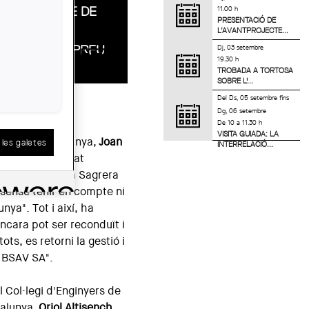
EL PROJECTE DE
11.00 h
PRESENTACIÓ DE
LA SAGRERA
L’AVANTPROJECTE...
NOMÉS PER PREU
Dj, 03 setembre
19.30 h
TROBADA A TORTOSA
SOBRE L'...
Del
Ds, 05 setembre
fins
Dg, 06 setembre
De 10 a 11.30 h
VISITA GUIADA: LA
mistes de Catalunya,
Joan
les galetes
INTERRELACIÓ...
del tot inapropiat
te com el de la Sagrera
 sense tenir en compte ni
unya". Tot i així, ha
ncara pot ser reconduït i
ts, es retorni la gestió i
a BSAV SA".
l Col·legi d'Enginyers de
talunya,
Oriol Altisench
,