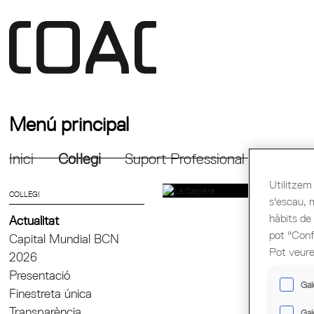
Menú principal
Inici
Col·legi
Suport Professional
Formac
Utilitzem 
COL·LEGI
s'escau, 
hàbits de
Actualitat
pot "Confi
Capital Mundial BCN
Pot veure
2026
Presentació
Gal
Finestreta única
Transparència
Gal