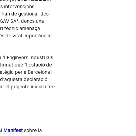
es intervencions
s'han de gestionar des
 BSAV SA", doncs una
teri tècnic amenaça
és de vital importància
i d'Enginyers Industrials
afirmat que "l'estació de
atègic per a Barcelona i
 d'aquesta declaració
 el projecte inicial i fer-
al
Manifest
sobre la