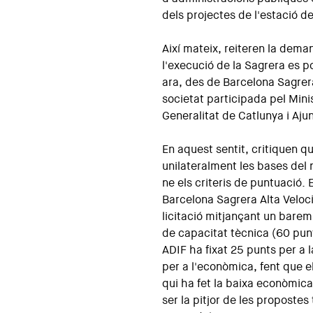
dels projectes de l'estació d
Així mateix, reiteren la dema
l'execució de la Sagrera es po
ara, des de Barcelona Sagrera
societat participada pel Mini
Generalitat de Catlunya i Aj
En aquest sentit, critiquen q
unilateralment les bases del
ne els criteris de puntuació. 
Barcelona Sagrera Alta Veloci
licitació mitjançant un barem
de capacitat tècnica (60 pun
ADIF ha fixat 25 punts per a l
per a l'econòmica, fent que e
qui ha fet la baixa econòmic
ser la pitjor de les proposte