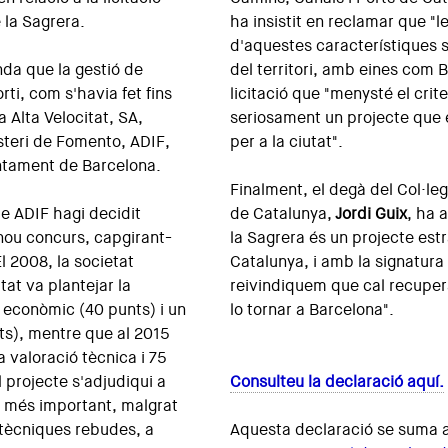
e la Sagrera.
ha insistit en reclamar que "l
d'aquestes característiques 
nda que la gestió de
del territori, amb eines com
rti, com s'havia fet fins
licitació que "menysté el cri
 Alta Velocitat, SA,
seriosament un projecte que 
steri de Fomento, ADIF,
per a la ciutat".
untament de Barcelona.
Finalment, el degà del Col·leg
ue ADIF hagi decidit
de Catalunya,
Jordi Guix
, ha 
 nou concurs, capgirant-
la Sagrera és un projecte estr
El 2008, la societat
Catalunya, i amb la signatura
tat va plantejar la
reivindiquem que cal recuperar
 econòmic (40 punts) i un
lo tornar a Barcelona".
ts), mentre que al 2015
a valoració tècnica i 75
l projecte s'adjudiqui a
Consulteu la declaració aquí.
a més important, malgrat
s tècniques rebudes, a
Aquesta declaració se suma 