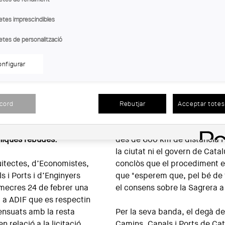
etes imprescindibles
etes de personalització
nfigurar
)
n que ADIF hagi adjudicat
ó de la Sagrera a qui ha
El degà del Col·legi d'Econo
acord
Rebutjar
Acceptar totes 
mportant, malgrat que
B. Casas
, ha afirmat que "és 
 a criteri mateix d'ADIF,
pretendre gestionar un projec
cniques rebudes.
des de 600 km de distància i
la ciutat ni el govern de Catal
uitectes, d’Economistes,
conclòs que el procediment e
 i Ports i d’Enginyers
que "esperem que, pel bé de to
imecres 24 de febrer una
el consens sobre la Sagrera 
 a ADIF que es respectin
sensuats amb la resta
Per la seva banda, el degà de
 relació a la licitació
Camins, Canals i Ports de Ca