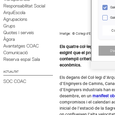
Responsabilitat Social
Gal
ArquiEscola
Gal
Agrupacions
Grups
Co
Quotes i serveis
Imatge:
© Col·legi d'Economistes de C
Àgora
Avantatges COAC
Els quatre col·legis recolzen
D'
Comunicació
exigint que el procés de licit
Reserva espai Sala
contempli criteris qualitatius
econòmics.
ACTUALITAT
Els degans del Col·legi d’Arq
SOC COAC
d’Enginyers de Camins, Canals
d’Enginyers industrials han e
desembre, en un
manifest ob
compromisos i el calendari a
inicial de l’estació de la Sa
on conflueixen l’alta velocitat