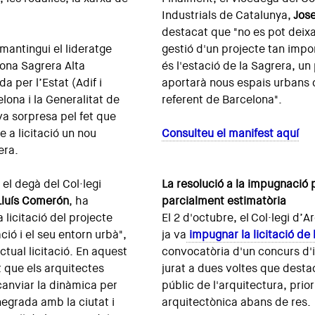
Industrials de Catalunya,
Jos
destacat que "no es pot deixa
mantingui el lideratge
gestió d'un projecte tan impo
lona Sagrera Alta
és l'estació de la Sagrera, un
da per l’Estat (Adif i
aportarà nous espais urbans
lona i la Generalitat de
referent de Barcelona".
va sorpresa pel fet que
e a licitació un nou
Consulteu el manifest aquí
era.
 el degà del Col·legi
La resolució a la impugnació
Lluís Comerón
, ha
parcialment estimatòria
 licitació del projecte
El 2 d'octubre, el Col·legi d’
ació i el seu entorn urbà",
ja va
impugnar la licitació de 
tual licitació. En aquest
convocatòria d'un concurs d'
 que els arquitectes
jurat a dues voltes que desta
 canviar la dinàmica per
públic de l'arquitectura, prior
negrada amb la ciutat i
arquitectònica abans de res.