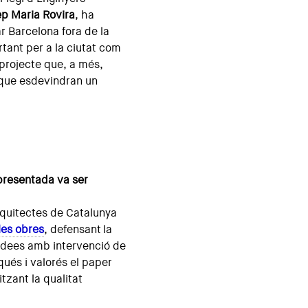
ep Maria Rovira
, ha
r Barcelona fora de la
rtant per a la ciutat com
 projecte que, a més,
 que esdevindran un
 presentada va ser
Arquitectes de Catalunya
les obres
, defensant la
idees amb intervenció de
qués i valorés el paper
itzant la qualitat