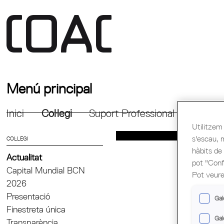
Menú principal
Inici
Col·legi
Suport Professional
Formac
Utilitzem 
s'escau, 
COL·LEGI
hàbits de
Actualitat
pot "Confi
Capital Mundial BCN
Pot veure
2026
Presentació
Gal
Finestreta única
Gal
Transparència