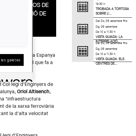
COMPROMISOS DE
19.30 h
TROBADA A TORTOSA
CONSTRUCCIÓ DE
SOBRE L'...
LA SAGRERA
Del
Ds, 05 setembre
fins
Dg, 06 setembre
De 10 a 11.30 h
VISITA GUIADA: LA
INTERRELACIÓ...
Del
Ds, 05 setembre
fins
Dg, 06 setembre
De 10 a 11.30 h
tes a gestionar a Espanya
VISITA GUIADA: ELS
les galetes
Sagrera tant pel que fa a
CENTRES DE...
l Col·legi d'Enginyers de
talunya,
Oriol Altisench
,
na "infraestructura
t de la xarxa ferroviària
ant la d'alta velocitat
l·legi d'Enginyers