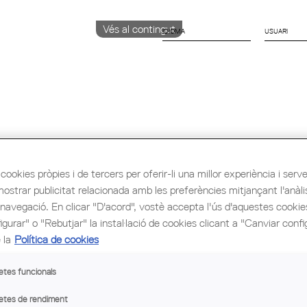
Vés al contingut
IDIOMA
CATALÀ
English
ESPAÑOL
ió i Ocupació
Cultura
Congrés Mundial d'Arq
cookies pròpies i de tercers per oferir-li una millor experiència i servei 
mostrar publicitat relacionada amb les preferències mitjançant l'anàli
 navegació. En clicar "D'acord", vostè accepta l'ús d'aquestes cooki
gurar" o "Rebutjar" la instal·lació de cookies clicant a "Canviar confi
 la
Política de cookies
etes funcionals
etes de rendiment