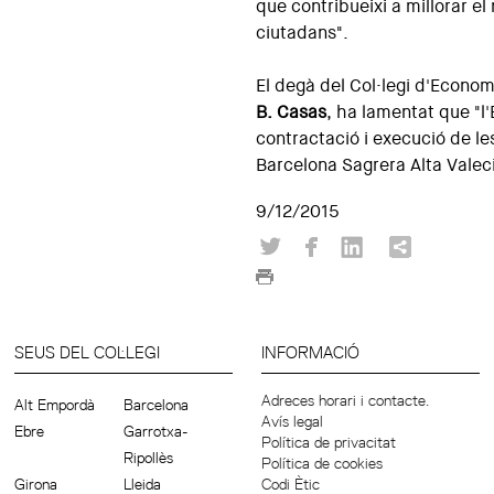
que contribueixi a millorar el
ciutadans".
El degà del Col·legi d'Econo
B. Casas
, ha lamentat que "l'
contractació i execució de le
Barcelona Sagrera Alta Valecit
9/12/2015
SEUS DEL COL·LEGI
INFORMACIÓ
Adreces horari i contacte.
Alt Empordà
Barcelona
Avís legal
Ebre
Garrotxa-
Política de privacitat
Ripollès
Política de cookies
Girona
Lleida
Codi Ètic