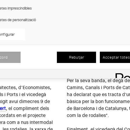
etes imprescindibles
etes de personalització
nfigurar
atalunya
 la posició del COAC,
"el qual té un munt de projec
acord
Rebutjar
Acceptar totes 
ació del projecte
i dilueix la importància de la 
 per sobre dels
calendari com a recursos".
Per la seva banda, el degà de
uitectes, d’Economistes,
Camins, Canals i Ports de Ca
 i Ports i el vicedegà
ha declarat que es tracta d'u
xigit avui dimecres 9 de
bàsica per la bon funcionamen
ert
, el compliment dels
de Barcelona i de Catalunya, t
cordats en el projecte
com la de rodalies".
grera com a nus intermodal
, les rodalies, la xarxa de
Finalment, el vicedegà del Co