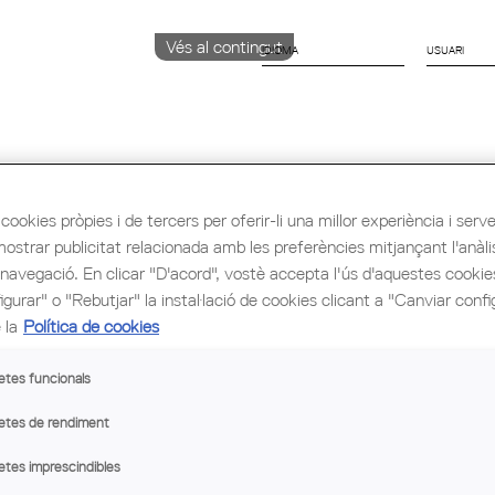
Vés al contingut
IDIOMA
CATALÀ
English
Español
cookies pròpies i de tercers per oferir-li una millor experiència i servei 
mostrar publicitat relacionada amb les preferències mitjançant l'anàli
ió i Ocupació
Cultura
Congrés Mundial d'Arq
 navegació. En clicar "D'acord", vostè accepta l'ús d'aquestes cooki
gurar" o "Rebutjar" la instal·lació de cookies clicant a "Canviar confi
 la
Política de cookies
etes funcionals
etes de rendiment
etes imprescindibles