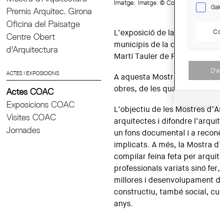
Imatge:
Imatge: © Col·legi d'Arquitec
Gal
Premis Arquitec. Girona
Oficina del Paisatge
Co
L’exposició de la 9a Mostra d
Centre Obert
municipis de la comarca. Des 
d'Arquitectura
Martí Tauler de Rubí, fins al 
D'
ACTES I EXPOSICIONS
A aquesta Mostra, que comprè
obres, de les quals 23 han e
Actes COAC
Exposicions COAC
L’objectiu de les Mostres d’A
Visites COAC
arquitectes i difondre l’arqui
Jornades
un fons documental i a reconèi
implicats. A més, la Mostra d
compilar feina feta per arqui
professionals variats sinó fer,
millores i desenvolupament de
constructiu, també social, cu
anys.