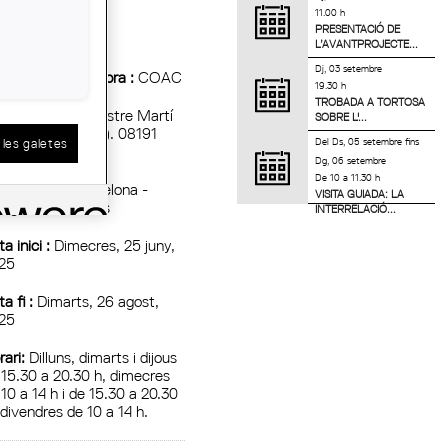
11.00 h
PRESENTACIÓ DE
L’AVANTPROJECTE...
Dj, 03 setembre
titat Organitzadora :
COAC
19.30 h
TROBADA A TORTOSA
c:
Biblioteca Mestre Martí
SOBRE L'...
uler (c. Aribau, 5). 08191
Del
Ds, 05 setembre
fins
les galetes
bí.
Dg, 06 setembre
De 10 a 11.30 h
marcació :
Barcelona -
VISITA GUIADA: LA
legació del Vallès
INTERRELACIÓ...
a inici :
Dimecres, 25 juny,
25
a fi :
Dimarts, 26 agost,
25
rari:
Dilluns, dimarts i dijous
 15.30 a 20.30 h, dimecres
 10 a 14 h i de 15.30 a 20.30
 divendres de 10 a 14 h.