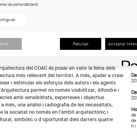
tes de Catalunya (COAC)
etes de personalització
nfigurar
’Arquitectura del Vallès continua la seva itinerància pels
En
del 25 de juny, la podreu visitar a la Biblioteca Mestre
26 d’agost.
Llo
Ta
acord
Rebutjar
Acceptar totes 
Ru
n el període 2019-2022, s’han presentat en total 82
stat seleccionades i 3 destacades.
De
De
rquitectura del COAC és posar en valor la feina dels
Dat
tectura més rellevant del territori. A més, ajudar a crear
20
xer i estimular els esforços dels autors i els agents
’Arquitectura permet no només visibilitzar, difondre i
Dat
tectes amb sensibilitats, experteses i objectius
20
 a més, una anàlisi i radiografia de les necessitats,
Ho
 la societat no només en l'àmbit arquitectònic i
de
ltural, simbòlic o d’oportunitat dels darrers quatre
de
h i