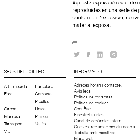
Aquesta exposició recull de m
reproduïdes en una sèrie de 
conformen l’exposició, convida
material exposat.
SEUS DEL COL·LEGI
INFORMACIÓ
Adreces horari i contacte.
Alt Empordà
Barcelona
Avís legal
Ebre
Garrotxa-
Política de privacitat
Ripollès
Política de cookies
Girona
Lleida
Codi Ètic
Finestreta única
Manresa
Pirineu
Canal de denúncies intern
Tarragona
Vallès
Queixes, reclamacions ciutadania
Vic
Treballa amb nosaltres
Mapa web