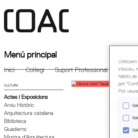
Menú principal
Utilitzem 
s'escau, 
Inici
Col·legi
Suport Professional
Formac
hàbits de
pot "Confi
CULTURA
Pot veure
Actes i Exposicions
Arxiu Històric
Gal
Arquitectura catalana
Gal
Biblioteca
Quaderns
Gal
Mostra d'Arquitectura