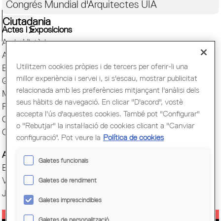
Congrés Mundial d'Arquitectes UIA
Ciutadania
Actes i Exposicions
Arxiu Històric
Arquitectura catalana
Utilitzem cookies pròpies i de tercers per oferir-li una
Biblioteca
millor experiència i servei i, si s'escau, mostrar publicitat
Quaderns
relacionada amb les preferències mitjançant l'anàlisi dels
Mostra d'Arquitectura
seus hàbits de navegació. En clicar "D'acord", vostè
Premis Arquitec. Girona
accepta l'ús d'aquestes cookies. També pot "Configurar"
Oficina del Paisatge
o "Rebutjar" la instal·lació de cookies clicant a "Canviar
Centre Obert d'Arquitectura
configuració". Pot veure la
Política de cookies
Actes COAC
Galetes funcionals
Exposicions COAC
Visites COAC
Galetes de rendiment
Jornades
Galetes imprescindibles
Galetes de personalització