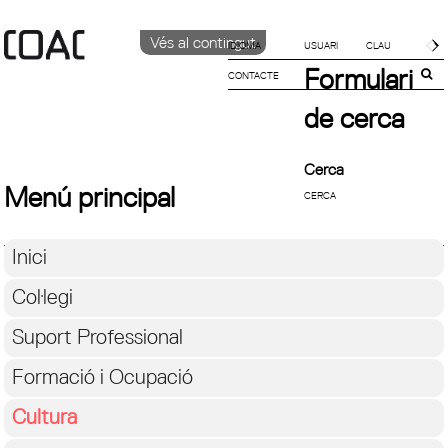
Vés al contingut
IDIOMA
Formulari
CONTACTE
CATALÀ
English
de cerca
Español
Cerca
Menú principal
Inici
Col·legi
Suport Professional
Formació i Ocupació
Cultura