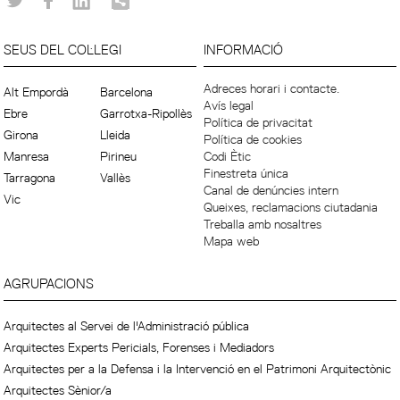
SEUS DEL COL·LEGI
INFORMACIÓ
Adreces horari i contacte.
Alt Empordà
Barcelona
Avís legal
Ebre
Garrotxa-Ripollès
Política de privacitat
Girona
Lleida
Política de cookies
Manresa
Pirineu
Codi Ètic
Finestreta única
Tarragona
Vallès
Canal de denúncies intern
Vic
Queixes, reclamacions ciutadania
Treballa amb nosaltres
Mapa web
AGRUPACIONS
Arquitectes al Servei de l'Administració pública
Arquitectes Experts Pericials, Forenses i Mediadors
Arquitectes per a la Defensa i la Intervenció en el Patrimoni Arquitectònic
Arquitectes Sènior/a