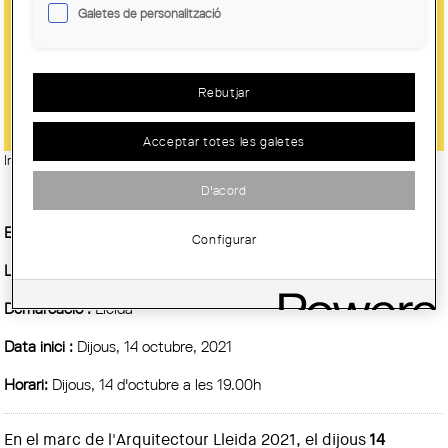
Galetes de personalització
ARQUITECTOUR DEBAT:
"REFLEXIONS SOBRE EL MODEL DE
L’ESCOLA DEL FUTUR"
Rebutjar
Acceptar totes les galetes
Imatge:
© Escola Elisabeth de Salou, Brullet-De Luna i Associats S.L.P
D'acord
Entitat Organitzadora :
COAC
Configurar
Lloc:
Sala d'Actes de la Demarcació de Lleida de COAC
Demarcació :
Lleida
Data inici :
Dijous, 14 octubre, 2021
Horari:
Dijous, 14 d'octubre a les 19.00h
En el marc de l'Arquitectour Lleida 2021, el dijous
14