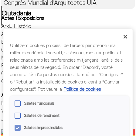
Congrés Mundial d'Arquitectes UIA
Ciutadania
Actes i Exposicions
Arxiu Històric
Arquitectura catalana
Biblioteca
Utilitzem cookies pròpies i de tercers per oferir-li una
Quaderns
millor experiència i servei i, si s'escau, mostrar publicitat
Mostra d'Arquitectura
relacionada amb les preferències mitjançant l'anàlisi dels
Premis Arquitec. Girona
seus hàbits de navegació. En clicar "D'acord", vostè
Oficina del Paisatge
accepta l'ús d'aquestes cookies. També pot "Configurar"
Centre Obert d'Arquitectura
o "Rebutjar" la instal·lació de cookies clicant a "Canviar
configuració". Pot veure la
Política de cookies
Actes COAC
Exposicions COAC
Galetes funcionals
Visites COAC
Galetes de rendiment
Jornades
Galetes imprescindibles