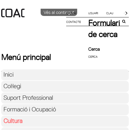
Vés al contingut
IDIOMA
Formulari
CONTACTE
CATALÀ
English
de cerca
ESPAÑOL
Cerca
Menú principal
Inici
Col·legi
Suport Professional
Formació i Ocupació
Cultura