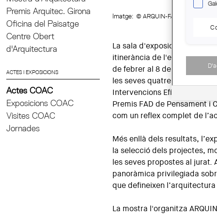
Gal
Premis Arquitec. Girona
Imatge:
© ARQUIN-FAD
Oficina del Paisatge
Co
Centre Obert
La sala d'exposicions Pia Al
d'Arquitectura
itinerància de l'exposició dels
D'
de febrer al 8 de març de 202
ACTES I EXPOSICIONS
les seves quatre categories: A
Actes COAC
Intervencions Efímeres. La mo
Exposicions COAC
Premis FAD de Pensament i Cr
Visites COAC
com un reflex complet de l’ac
Jornades
Més enllà dels resultats, l’e
la selecció dels projectes, m
les seves propostes al jurat.
panoràmica privilegiada sobre
que defineixen l’arquitectura
La mostra l'organitza ARQUIN