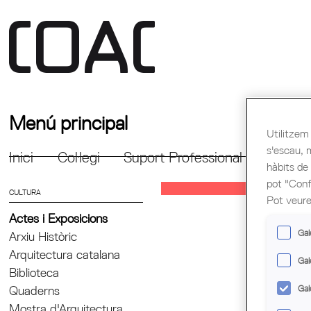
Menú principal
Utilitzem 
s'escau, 
Inici
Col·legi
Suport Professional
Formac
hàbits de
pot "Confi
CULTURA
Pot veure
Actes i Exposicions
Gal
Arxiu Històric
Arquitectura catalana
Gal
Biblioteca
Gal
Quaderns
Mostra d'Arquitectura