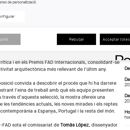
etes de personalització
nfigurar
moina de la Demarcació de Girona del COAC acull la
En
 "
Premis FAD d'Arquitectura i Interiorisme 2025
" del 4
acord
Rebutjar
Acceptar totes 
6 que reuneix els projectes guanyadors i finalistes en
Llo
Al
rquitectura, Interiorisme, Ciutat i Paisatge i
Gi
stra també presenta els projectes distingits en els
Ca
ítica i en els Premis FAD Internacionals, consolidant-se
De
tivitat arquitectònica més rellevant de l’últim any.
Dat
xposició convida a descobrir el procés que hi ha darrere
20
ostrant l’eina de treball amb què els equips presenten
Dat
 A través d’aquesta selecció, la mostra ofereix una
20
 les tendències actuals, les noves mirades i els reptes
 contemporània a Espanya, Portugal i la resta del món.
Ho
ho
-FAD sota el comissariat de
Tomàs López
, dissenyador