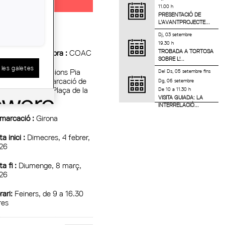
11.00 h
PRESENTACIÓ DE
L’AVANTPROJECTE...
Dj, 03 setembre
19.30 h
TROBADA A TORTOSA
titat Organitzadora :
COAC
SOBRE L'...
les galetes
c:
Sala d'exposicions Pia
Del
Ds, 05 setembre
fins
moina de la Demarcació de
Dg, 06 setembre
rona del COAC. Plaça de la
De 10 a 11.30 h
VISITA GUIADA: LA
tedral, 8. Girona
INTERRELACIÓ...
marcació :
Girona
a inici :
Dimecres, 4 febrer,
26
a fi :
Diumenge, 8 març,
26
rari:
Feiners, de 9 a 16.30
res