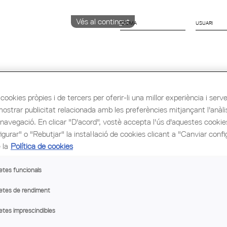
Vés al contingut
IDIOMA
CATALÀ
English
Español
cookies pròpies i de tercers per oferir-li una millor experiència i servei 
mostrar publicitat relacionada amb les preferències mitjançant l'anàli
ió i Ocupació
Cultura
Congrés Mundial d'Arq
 navegació. En clicar "D'acord", vostè accepta l'ús d'aquestes cooki
gurar" o "Rebutjar" la instal·lació de cookies clicant a "Canviar confi
 la
Política de cookies
etes funcionals
etes de rendiment
etes imprescindibles