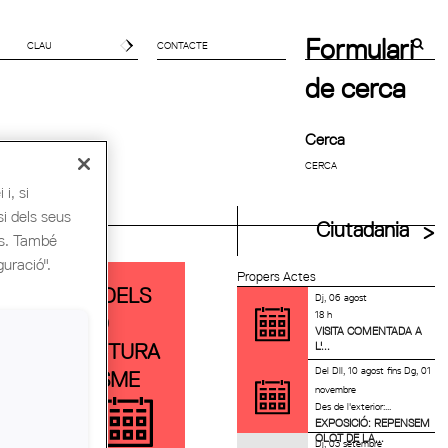
Formulari
CONTACTE
de cerca
Cerca
i, si
si dels seus
uitectes UIA
Ciutadania
es. També
guració".
Propers Actes
EXPOSICIÓ DELS
Dj, 06 agost
18 h
PREMIS FAD
VISITA COMENTADA A
L'...
D'ARQUITECTURA
Del
Dll, 10 agost
fins
Dg, 01
I INTERIORISME
novembre
2025
Des de l'exterior:...
EXPOSICIÓ: REPENSEM
OLOT DE LA...
Dj, 03 setembre