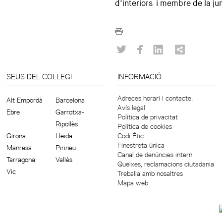
d’interiors i membre de la j
SEUS DEL COL·LEGI
INFORMACIÓ
Adreces horari i contacte.
Alt Empordà
Barcelona
Avís legal
Ebre
Garrotxa-
Política de privacitat
Ripollès
Política de cookies
Girona
Lleida
Codi Ètic
Finestreta única
Manresa
Pirineu
Canal de denúncies intern
Tarragona
Vallès
Queixes, reclamacions ciutadania
Vic
Treballa amb nosaltres
Mapa web