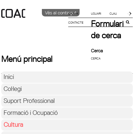
Vés al contingut
IDIOMA
Formulari
CONTACTE
CATALÀ
English
de cerca
Español
Cerca
Menú principal
Inici
Col·legi
Suport Professional
Formació i Ocupació
Cultura