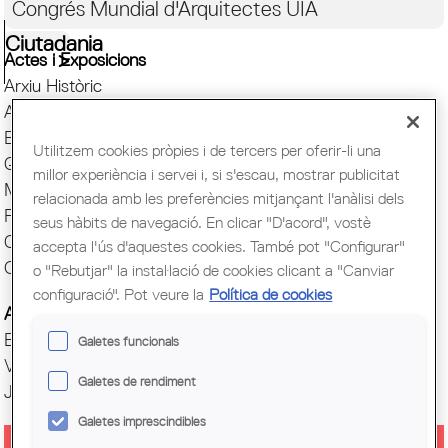
Congrés Mundial d'Arquitectes UIA
Ciutadania
Actes i Exposicions
Arxiu Històric
Arquitectura catalana
Biblioteca
Utilitzem cookies pròpies i de tercers per oferir-li una
Quaderns
millor experiència i servei i, si s'escau, mostrar publicitat
Mostra d'Arquitectura
relacionada amb les preferències mitjançant l'anàlisi dels
Premis Arquitec. Girona
seus hàbits de navegació. En clicar "D'acord", vostè
Oficina del Paisatge
accepta l'ús d'aquestes cookies. També pot "Configurar"
Centre Obert d'Arquitectura
o "Rebutjar" la instal·lació de cookies clicant a "Canviar
configuració". Pot veure la
Política de cookies
Actes COAC
Exposicions COAC
Galetes funcionals
Visites COAC
Galetes de rendiment
Jornades
Galetes imprescindibles