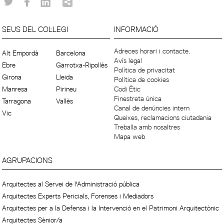
SEUS DEL COL·LEGI
INFORMACIÓ
Adreces horari i contacte.
Alt Empordà
Barcelona
Avís legal
Ebre
Garrotxa-Ripollès
Política de privacitat
Girona
Lleida
Política de cookies
Manresa
Pirineu
Codi Ètic
Finestreta única
Tarragona
Vallès
Canal de denúncies intern
Vic
Queixes, reclamacions ciutadania
Treballa amb nosaltres
Mapa web
AGRUPACIONS
Arquitectes al Servei de l'Administració pública
Arquitectes Experts Pericials, Forenses i Mediadors
Arquitectes per a la Defensa i la Intervenció en el Patrimoni Arquitectònic
Arquitectes Sènior/a