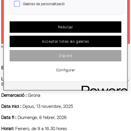
Galetes de personalització
EXPOSICIÓ: "MIRADES AIRE.
CONTRAFORMA", DE MARIA DIVÍ I
JOAN DIVÍ
Rebutjar
Acceptar totes les galetes
Imatge:
© Col·legi d'Arquitectes de Catalunya
D'acord
Entitat Organitzadora :
COAC
Configurar
Lloc:
Sala La Cova. Demarcació de Girona del COAC. Pl. Catedral,
8. Girona
Demarcació :
Girona
Data inici :
Dijous, 13 novembre, 2025
Data fi :
Diumenge, 8 febrer, 2026
Horari:
Feiners, de 9 a 16.30 hores