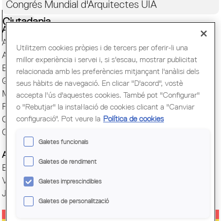
Congrés Mundial d'Arquitectes UIA
Ciutadania
Actes i Exposicions
Arxiu Històric
Utilitzem cookies pròpies i de tercers per oferir-li una
Arquitectura catalana
millor experiència i servei i, si s'escau, mostrar publicitat
Biblioteca
relacionada amb les preferències mitjançant l'anàlisi dels
Quaderns
seus hàbits de navegació. En clicar "D'acord", vostè
Mostra d'Arquitectura
accepta l'ús d'aquestes cookies. També pot "Configurar"
Premis Arquitec. Girona
o "Rebutjar" la instal·lació de cookies clicant a "Canviar
configuració". Pot veure la
Política de cookies
Oficina del Paisatge
Centre Obert d'Arquitectura
Galetes funcionals
Actes COAC
Galetes de rendiment
Exposicions COAC
Visites COAC
Galetes imprescindibles
Jornades
Galetes de personalització