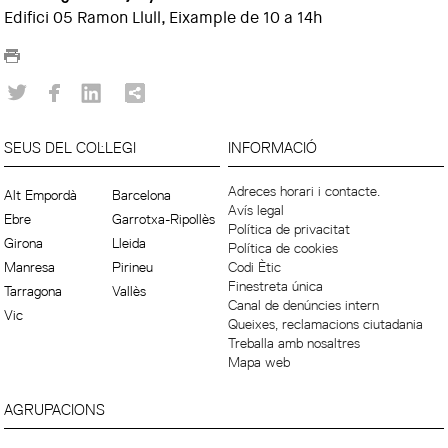
Edifici 05 Ramon Llull, Eixample de 10 a 14h
SEUS DEL COL·LEGI
INFORMACIÓ
Adreces horari i contacte.
Alt Empordà
Barcelona
Avís legal
Ebre
Garrotxa-Ripollès
Política de privacitat
Girona
Lleida
Política de cookies
Manresa
Pirineu
Codi Ètic
Finestreta única
Tarragona
Vallès
Canal de denúncies intern
Vic
Queixes, reclamacions ciutadania
Treballa amb nosaltres
Mapa web
AGRUPACIONS