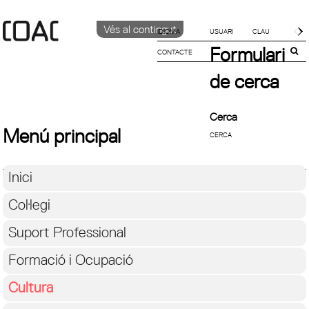
Vés al contingut
IDIOMA
Formulari
CONTACTE
CATALÀ
English
de cerca
Español
Cerca
Menú principal
Inici
Col·legi
Suport Professional
Formació i Ocupació
Cultura