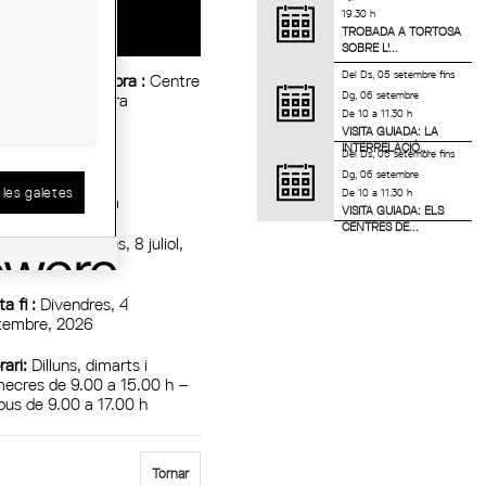
19.30 h
TROBADA A TORTOSA
SOBRE L'...
Del
Ds, 05 setembre
fins
titat Organitzadora :
Centre
Dg, 06 setembre
ert d’Arquitectura
De 10 a 11.30 h
VISITA GUIADA: LA
c:
Vestíbul de la
INTERRELACIÓ...
Del
Ds, 05 setembre
fins
marcació
Dg, 06 setembre
les galetes
De 10 a 11.30 h
marcació :
Lleida
VISITA GUIADA: ELS
CENTRES DE...
a inici :
Dimecres, 8 juliol,
26
a fi :
Divendres, 4
tembre, 2026
rari:
Dilluns, dimarts i
mecres de 9.00 a 15.00 h –
jous de 9.00 a 17.00 h
Tornar