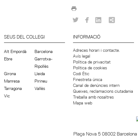
SEUS DEL COL·LEGI
INFORMACIÓ
Adreces horari i contacte.
Alt Empordà
Barcelona
Avís legal
Ebre
Garrotxa-
Política de privacitat
Ripollès
Política de cookies
Girona
Lleida
Codi Ètic
Finestreta única
Manresa
Pirineu
Canal de denúncies intern
Tarragona
Vallès
Queixes, reclamacions ciutadania
Vic
Treballa amb nosaltres
Mapa web
Plaça Nova 5 08002 Barcelon