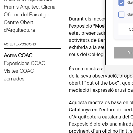
Gal
Premis Arquitec. Girona
Oficina del Paisatge
Gal
Durant els mesos de
juliol, a
Centre Obert
l'exposició
"Mostra d'arquitec
Co
d'Arquitectura
estat presentada al Museu d’H
activitats de Barcelona 2026,
ACTES I EXPOSICIONS
exhibida a la seu del COAC de 
D'
seus del Col·legi.
Actes COAC
Exposicions COAC
És una mostra a partir d’ob
Visites COAC
de la seva observació, propos
Jornades
obert i “out of the box”, que
mediació i expressió artístic
Aquesta mostra es basa en ob
Catalunya en l’entorn de ce
d’Arquitectura catalana del 
l’exposició ofereix una mirada
provinent d’un ofici no finit