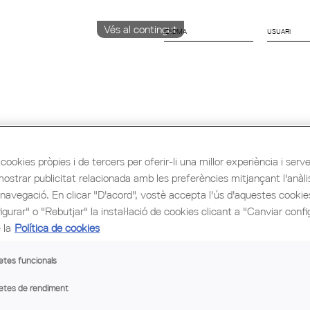
Vés al contingut
IDIOMA
CATALÀ
English
Español
ió i Ocupació
Cultura
Congrés Mundial d'Arq
cookies pròpies i de tercers per oferir-li una millor experiència i servei 
mostrar publicitat relacionada amb les preferències mitjançant l'anàli
 navegació. En clicar "D'acord", vostè accepta l'ús d'aquestes cooki
gurar" o "Rebutjar" la instal·lació de cookies clicant a "Canviar confi
 la
Política de cookies
etes funcionals
etes de rendiment