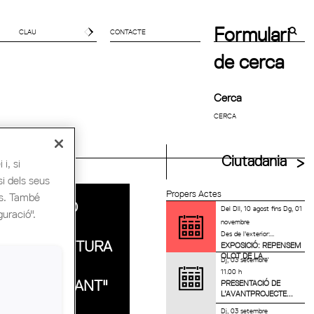
Formulari
CONTACTE
de cerca
Cerca
uitectes UIA
Ciutadania
i, si
si dels seus
Propers Actes
es. També
L'EXPOSICIÓ
Del
Dll, 10 agost
fins
Dg, 01
guració".
novembre
"MOSTRA
Des de l'exterior:...
D'ARQUITECTURA
EXPOSICIÓ: REPENSEM
OLOT DE LA...
Dj, 03 setembre
CATALANA.
11.00 h
L'OFICI MUTANT"
PRESENTACIÓ DE
L’AVANTPROJECTE...
A LLEIDA
Dj, 03 setembre