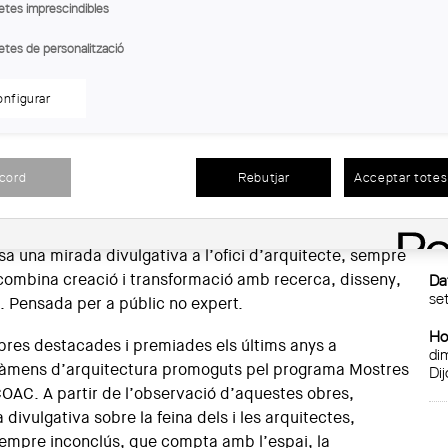
etes imprescindibles
etes de personalització
gost i fins al 4 de setembre
, la Demarcació de Lleida acull
En
tura catalana. L'ofici mutant"
, que, després d’haver
Ob
nfigurar
istòria de Barcelona - Oliva Artés en el marc de les
Llo
 Capital Mundial de l'Arquitectura, i posteriorment
De
Barcelona, inicia la seva itinerància per les diferents
acord
Rebutjar
Acceptar totes 
De
Dat
res premiades recentment en certàmens del COAC. Des
20
a una mirada divulgativa a l’ofici d’arquitecte, sempre
 combina creació i transformació amb recerca, disseny,
Dat
se
a. Pensada per a públic no expert.
Ho
res destacades i premiades els últims anys a
di
rtàmens d’arquitectura promoguts pel programa Mostres
Di
COAC. A partir de l’observació d’aquestes obres,
 divulgativa sobre la feina dels i les arquitectes,
, sempre inconclús, que compta amb l’espai, la