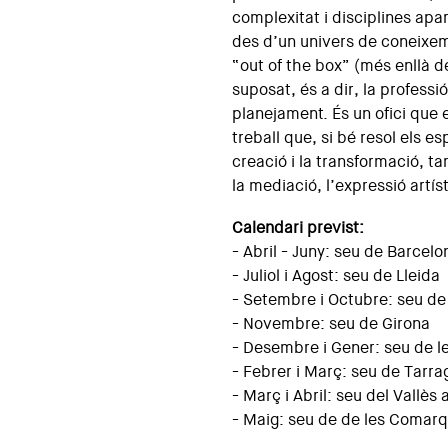
complexitat i disciplines ap
des d’un univers de coneixem
“out of the box” (més enllà 
suposat, és a dir, la professi
planejament. És un ofici que
treball que, si bé resol els es
creació i la transformació, ta
la mediació, l’expressió artíst
Calendari previst:
- Abril - Juny: seu de Barcel
- Juliol i Agost: seu de Lleida
- Setembre i Octubre: seu de 
- Novembre: seu de Girona
- Desembre i Gener: seu de l
- Febrer i Març: seu de Tarr
- Març i Abril: seu del Vallès
- Maig: seu de de les Comar