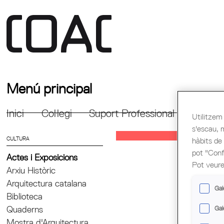
Menú principal
Inici
Col·legi
Suport Professional
Formac
Utilitzem 
s'escau, 
CULTURA
hàbits de
pot "Confi
Actes i Exposicions
Pot veure
Arxiu Històric
Arquitectura catalana
Gal
Biblioteca
Quaderns
Gal
Mostra d'Arquitectura