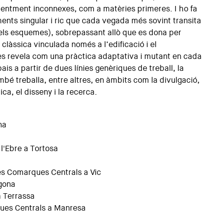
arentment inconnexes, com a matèries primeres. I ho fa
ents singular i ric que cada vegada més sovint transita
dels esquemes), sobrepassant allò que es dona per
ó clàssica vinculada només a l’edificació i el
 es revela com una pràctica adaptativa i mutant en cada
pais a partir de dues línies genèriques de treball, la
mbé treballa, entre altres, en àmbits com la divulgació,
ica, el disseny i la recerca.
ona
l'Ebre a Tortosa
es Comarques Centrals a Vic
agona
 a Terrassa
ques Centrals a Manresa