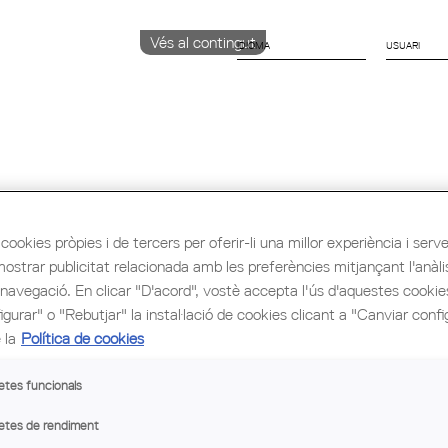
Vés al contingut
IDIOMA
CATALÀ
English
ESPAÑOL
ió i Ocupació
Cultura
Congrés Mundial d'Arq
cookies pròpies i de tercers per oferir-li una millor experiència i servei 
mostrar publicitat relacionada amb les preferències mitjançant l'anàli
 navegació. En clicar "D'acord", vostè accepta l'ús d'aquestes cooki
gurar" o "Rebutjar" la instal·lació de cookies clicant a "Canviar confi
 la
Política de cookies
etes funcionals
etes de rendiment