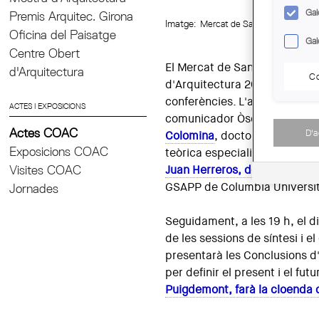
Gal
Premis Arquitec. Girona
Imatge:
Mercat de Sant Antoni, 1906. ©
Oficina del Paisatge
Gal
Centre Obert
El Mercat de Sant Antoni acoll
d'Arquitectura
Co
d'Arquitectura 2016, després
conferències. L'acte arrencar
ACTES I EXPOSICIONS
comunicador Òscar Dalmau, 
Actes COAC
D'
Colomina
, doctora arquitecta
Exposicions COAC
teòrica especialitzada en la r
Visites COAC
Juan Herreros, doctor arquit
GSAPP de Columbia University
Jornades
Seguidament, a les 19 h, el d
de les sessions de síntesi i e
presentarà les Conclusions d
per definir el present i el fut
Puigdemont, farà la cloenda d