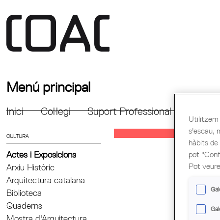
Menú principal
Inici
Col·legi
Suport Professional
Formac
Utilitzem 
s'escau, 
CULTURA
hàbits de
Actes i Exposicions
pot "Confi
Pot veure
Arxiu Històric
Arquitectura catalana
Gal
Biblioteca
Quaderns
Gal
Mostra d'Arquitectura