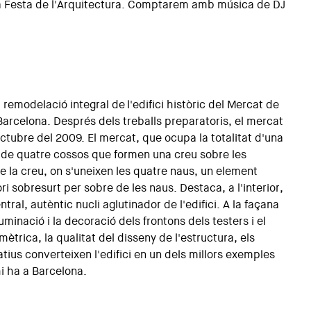
la Festa de l'Arquitectura. Comptarem amb música de DJ
remodelació integral de l'edifici històric del Mercat de
Barcelona. Després dels treballs preparatoris, el mercat
octubre del 2009. El mercat, que ocupa la totalitat d'una
n de quatre cossos que formen una creu sobre les
 de la creu, on s'uneixen les quatre naus, un element
 sobresurt per sobre de les naus. Destaca, a l'interior,
tral, autèntic nucli aglutinador de l'edifici. A la façana
uminació i la decoració dels frontons dels testers i el
ètrica, la qualitat del disseny de l'estructura, els
tius converteixen l'edifici en un dels millors exemples
hi ha a Barcelona.