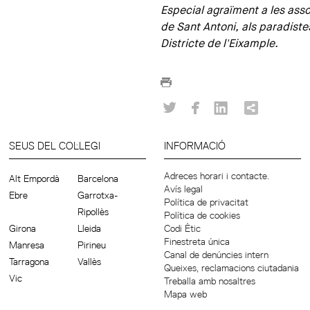
Especial agraïment a les assoc
de Sant Antoni, als paradiste
Districte de l'Eixample.
SEUS DEL COL·LEGI
INFORMACIÓ
Adreces horari i contacte.
Alt Empordà
Barcelona
Avís legal
Ebre
Garrotxa-
Política de privacitat
Ripollès
Política de cookies
Girona
Lleida
Codi Ètic
Finestreta única
Manresa
Pirineu
Canal de denúncies intern
Tarragona
Vallès
Queixes, reclamacions ciutadania
Vic
Treballa amb nosaltres
Mapa web