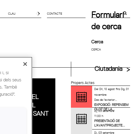
Formulari
CONTACTE
de cerca
Cerca
uitectes UIA
Ciutadania
i, si
si dels seus
Propers Actes
es. També
FESTA DE
Del
Dll, 10 agost
fins
Dg, 01
guració".
novembre
CLOENDA DEL
Des de l'exterior:...
CONGRÉS AL
EXPOSICIÓ: REPENSEM
OLOT DE LA...
Dj, 03 setembre
MERCAT DE SANT
11.00 h
ANTONI
PRESENTACIÓ DE
L’AVANTPROJECTE...
Dj, 03 setembre