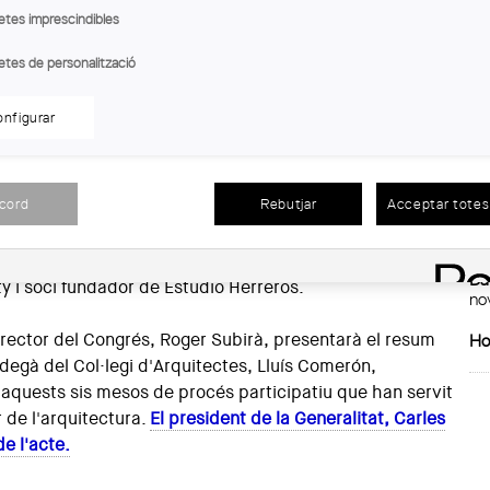
etes imprescindibles
 Arxiu Mas. Institut Amatller d’Art Hispànic
etes de personalització
irà la jornada festiva que posa punt final al Congrés
En
nfigurar
 d'una setmana intensa de taules rodones, debats i
CO
à a les 18 h amb la presentació a càrrec del
Llo
que donarà pas a
una conferència a càrrec de Beatriz
(a
acord
Rebutjar
Acceptar totes 
, historiadora, professora a la Princeton University i
elació entre l'arquitectura, els usuaris i els medis;
i de
De
ecte,
catedràtic de Projectes a l'ETSAM, professor a la
Dat
 i soci fundador de Estudio Herreros.
no
irector del Congrés, Roger Subirà, presentarà el resum
Ho
l degà del Col·legi d'Arquitectes, Lluís Comerón,
'aquests sis mesos de procés participatiu que han servit
ur de l'arquitectura.
El president de la Generalitat, Carles
e l'acte.