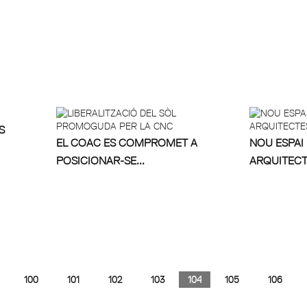
S
EL COAC ES COMPROMET A
NOU ESPAI
POSICIONAR-SE...
ARQUITECTE
100
101
102
103
104
105
106