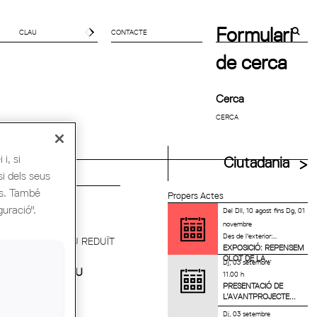
Formulari
CONTACTE
de cerca
Cerca
i, si
uitectes UIA
Ciutadania
si dels seus
es. També
Propers Actes
guració".
Del
Dll, 10 agost
fins
Dg, 01
novembre
Des de l'exterior:...
EXPOSICIÓ: REPENSEM
OLOT DE LA...
Dj, 03 setembre
TENSIUS A PREU
11.00 h
PRESENTACIÓ DE
A COL·...
L’AVANTPROJECTE...
Dj, 03 setembre