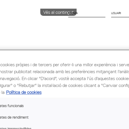
Vés al contingut
IDIOMA
CATALÀ
ENGLISH
ESPAÑOL
cookies pròpies i de tercers per oferir-li una millor experiència i servei 
ió i Ocupació
Cultura
Congrés Mundial d'Arq
mostrar publicitat relacionada amb les preferències mitjançant l'anàli
 navegació. En clicar "D'acord", vostè accepta l'ús d'aquestes cooki
gurar" o "Rebutjar" la instal·lació de cookies clicant a "Canviar confi
 la
Política de cookies
etes funcionals
MIS
CURSOS IN
OBERTURA DE LEMES I
etes de rendiment
REDUÏT PER 
PRESENTACIÓ DEL...
etes imprescindibles