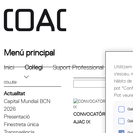
Menú principal
Utilitzem 
Inici
Col·legi
Suport Professional
Formac
s'escau, 
hàbits de
COL·LEGI
pot "Confi
Actualitat
Pot veure
Capital Mundial BCN
2026
Gal
CONVOCATÒRIA DELS PRE
Presentació
Gal
AJAC IX
Finestreta única
Transparència
Gal