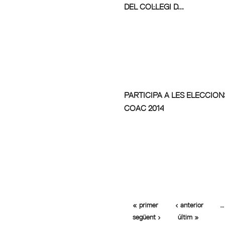
DEL COL·LEGI D...
PARTICIPA A LES ELECCION
COAC 2014
« primer
‹ anterior
…
següent ›
últim »