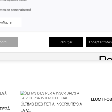
etes de personalització
nfigurar
ORTA
acord
Rebutjar
Acceptar totes 
I SIMPOSI INTERNACIONAL:
CÀRITAS I EL
REGENERACIÓ URBANA...
DRET A L'...
LLUM I FO
ÚLTIMS DIES PER A INSCRIURE'S A
 DEGÀ
LA V...