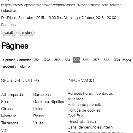
https://www.lapedrera.com/es/exposiciones-0/modernismo-arte-talleres-
industrias
Del
Dijous, 8 octubre, 2015 - 10:00
fins
Diumenge, 7 febrer, 2016 - 20:00
Barcelona
català
english
Pàgines
« primer
‹ anterior
351
352
353
354
355
356
357
358
359
more
següent ›
últim »
SEUS DEL COL·LEGI
INFORMACIÓ
Adreces horari i contacte.
Alt Empordà
Barcelona
Avís legal
Ebre
Garrotxa-Ripollès
Política de privacitat
Girona
Lleida
Política de cookies
Manresa
Pirineu
Codi Ètic
Finestreta única
Tarragona
Vallès
Canal de denúncies intern
Vic
Queixes, reclamacions ciutadania