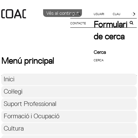
Vés al contingut
IDIOMA
Formulari
CONTACTE
CATALÀ
ENGLISH
de cerca
ESPAÑOL
Cerca
Menú principal
Inici
Col·legi
Suport Professional
Formació i Ocupació
Cultura