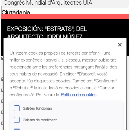
Congrés Mundial d'Arquitectes UIA
Ciutadania
EXPOSICIÓN: "ESTRATS", DEL
ARQUITECTO JORDI NÚÑEZ
Utilitzem cookies pròpies i de tercers per oferir-li una
Imatge:
© Jordi Núñez (imatge retallada per a web)
millor experiència i servei i, si s'escau, mostrar publicitat
relacionada amb les preferències mitjançant l'anàlisi dels
seus hàbits de navegació. En clicar "D'acord", vostè
Entitat Organitzadora :
COAC
accepta l'ús d'aquestes cookies. També pot "Configurar"
o "Rebutjar" la instal·lació de cookies clicant a "Canviar
Lloc:
Sala d'exposicions de la Delegació del Vallès
configuració". Pot veure la
Política de cookies
Demarcació :
Barcelona - Delegació del Vallès
Galetes funcionals
Data inici :
Dilluns, 14 setembre, 2015
Galetes de rendiment
Data fi :
Divendres, 30 octubre, 2015