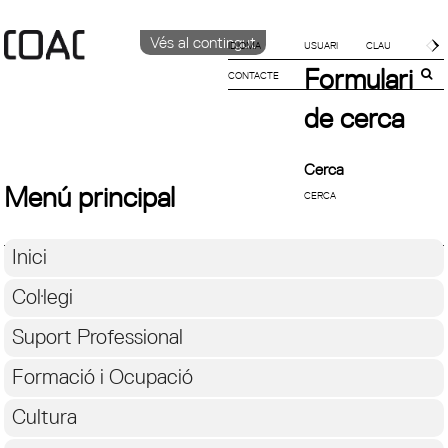
Vés al contingut
IDIOMA
Formulari
CONTACTE
CATALÀ
ENGLISH
de cerca
ESPAÑOL
Cerca
Menú principal
Inici
Col·legi
Suport Professional
Formació i Ocupació
Cultura