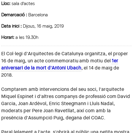
Lloc:
sala d'actes
Demarcació :
Barcelona
Data inici :
Dijous, 16 maig, 2019
Horari:
a les 19.30h
El Col·legi d'Arquitectes de Catalunya organitza, el proper
16 de maig, un acte commemoratiu amb motiu del
1er
aniversari de la mort d'Antoni Ubach
,
el 14 de maig de
2018
.
Comptarem amb intervencions del seu soci, l'arquitecte
Miquel Espinet i d'altres companys de professió com
David
Garcia, Joan Ardèvol, Enric Steegmann i Lluís Nadal,
moderats per Pere Joan Ravetllat,
així com amb la
presència d'Assumpció Puig, degana del COAC.
Paral·lelament a l'acte, s'obrirà al públic una petita mostra