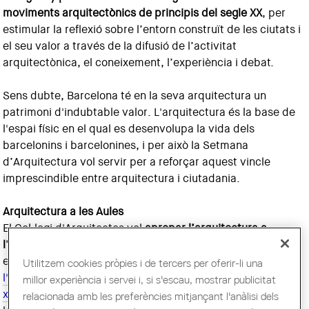
moviments arquitectònics de principis del segle XX
, per
estimular la reflexió sobre l’entorn construït de les ciutats i
el seu valor a través de la difusió de l’activitat
arquitectònica, el coneixement, l’experiència i debat.
Sens dubte, Barcelona té en la seva arquitectura un
patrimoni d'indubtable valor. L'arquitectura és la base de
l'espai físic en el qual es desenvolupa la vida dels
barcelonins i barcelonines, i per això la Setmana
d’Arquitectura vol servir per a reforçar aquest vincle
imprescindible entre arquitectura i ciutadania.
Arquitectura a les Aules
El Col·legi d'Arquitectes vol
apropar l’arquitectura a
l’educació
. Per això, durant la Setmana d'Arquitectura i en
el marc del programa
ArquiEscola
, està previst
portar
Utilitzem cookies pròpies i de tercers per oferir-li una
l'arquitectura a més de cinquanta centres educatius amb
millor experiència i servei i, si s'escau, mostrar publicitat
xerrades i tallers conduïts per arquitectes
dins l’horari
relacionada amb les preferències mitjançant l'anàlisi dels