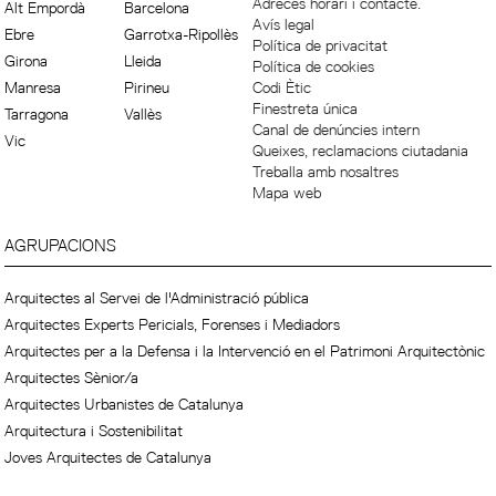
Adreces horari i contacte.
Alt Empordà
Barcelona
Avís legal
Ebre
Garrotxa-Ripollès
Política de privacitat
Girona
Lleida
Política de cookies
Manresa
Pirineu
Codi Ètic
Finestreta única
Tarragona
Vallès
Canal de denúncies intern
Vic
Queixes, reclamacions ciutadania
Treballa amb nosaltres
Mapa web
AGRUPACIONS
Arquitectes al Servei de l'Administració pública
Arquitectes Experts Pericials, Forenses i Mediadors
Arquitectes per a la Defensa i la Intervenció en el Patrimoni Arquitectònic
Arquitectes Sènior/a
Arquitectes Urbanistes de Catalunya
Arquitectura i Sostenibilitat
Joves Arquitectes de Catalunya