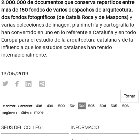
2.000.000 de documentos que conserva repartidos entre
más de 150 fondos de varios despachos de arquitectura,
dos fondos fotográficos (de Català Roca y de Maspons)
y
varias colecciones de imagen, planimetría y cartografía lo
han convertido en uno en lo referente a Cataluña y en todo
Europa para el estudio de la arquitectura catalana y de la
influencia que los estudios catalanes han tenido
internacionalmente.
19/05/2019
Tornar
« primer
‹ anterior
498
499
500
501
502
503
504
505
506
more
següent ›
últim »
SEUS DEL COL·LEGI
INFORMACIÓ