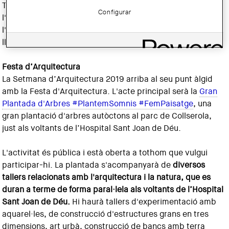
També hi haurà tallers, sessions de realitat virtual,
Configurar
l'activitat familiar
‘Un arbre-un lloc-una ciutat’
,
l'exposició
‘Lina Bo Bardi a Bahia’
,
presentació de tres
llibres d'arquitectura, conferències....
Festa d’Arquitectura
La Setmana d’Arquitectura 2019 arriba al seu punt àlgid
amb la Festa d'Arquitectura. L'acte principal serà la
Gran
Plantada d'Arbres #PlantemSomnis #FemPaisatge
, una
gran plantació d'arbres autòctons al parc de Collserola,
just als voltants de l’Hospital Sant Joan de Déu.
L'activitat és pública i està oberta a tothom que vulgui
participar-hi. La plantada s'acompanyarà de
diversos
tallers relacionats amb l'arquitectura i la natura, que es
duran a terme de forma paral·lela als voltants de l’Hospital
Sant Joan de Déu.
Hi haurà tallers d'experimentació amb
aquarel·les, de construcció d'estructures grans en tres
dimensions, art urbà, construcció de bancs amb terra