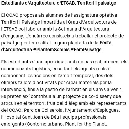
Estudiants d'Arquitectura d'ETSAB: Territori i paisatge
El COAC proposa als alumnes de l'assignatura optativa
Territori i Paisatge impartida al Grau d'Arquitectura de
l'ETSAB col·laborar amb la Setmana d'Arquitectura
d'enguany. L'encàrrec consisteix a treballar el projecte de
paisatge per fer realitat la gran plantada de la
Festa
d'Arquitectura #PlantemSomnis #FemPaisatge.
Els estudiants s'han aproximat amb un cas real, atenent els
condicionants logístics, escoltant els agents reals i
component les accions en l'àmbit temporal, des dels
efímers tallers d'activitats per crear materials per la
intervenció, fins a la gestió de l'arbrat en els anys a venir.
Es pretén així contribuir a un projecte de co-disseny que
articuli en el territori, fruit del diàleg amb els representants
del COAC, Parc de Collserola, l'Ajuntament d'Esplugues,
l'Hospital Sant Joan de Déu i equips professionals
emergents (Contorno urbano, Plant for the Planet,