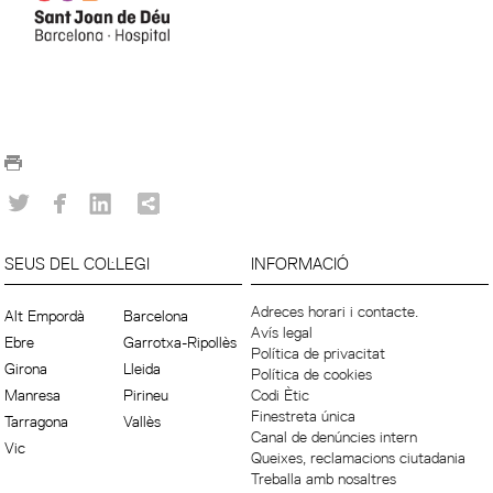
SEUS DEL COL·LEGI
INFORMACIÓ
Adreces horari i contacte.
Alt Empordà
Barcelona
Avís legal
Ebre
Garrotxa-Ripollès
Política de privacitat
Girona
Lleida
Política de cookies
Manresa
Pirineu
Codi Ètic
Finestreta única
Tarragona
Vallès
Canal de denúncies intern
Vic
Queixes, reclamacions ciutadania
Treballa amb nosaltres