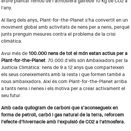
arbre plantat remou de l'atmosfera gairebé 10 Kg de CO2 a
l'any.
Al llarg dels anys, Plant-for-the-Planet s'ha convertit en un
moviment global amb activitats de nens per a nens, perquè
junts prenguin mesures contra el problema de la crisi
climàtica.
Avui més de
100.000 nens de tot el món estan actius per a
Plant-for-the-Planet
. 70.000 d'ells són Ambaixadors per la
Justícia Climàtica: nens de 9 a 12 anys que comparteixen
els seus coneixements amb la resta i que formen també a
nous ambaixadors. Així és com Plant-for-the-Planet arriba
a tants nens i nenes i els motiva per a crear activament el
seu futur.
Amb cada quilogram de carboni que s’aconsegueix en
forma de petroli, carbó i gas natural de la terra, reforcem
l'efecte d'hivernacle amb l'expulsió de CO2 a l'atmosfera.