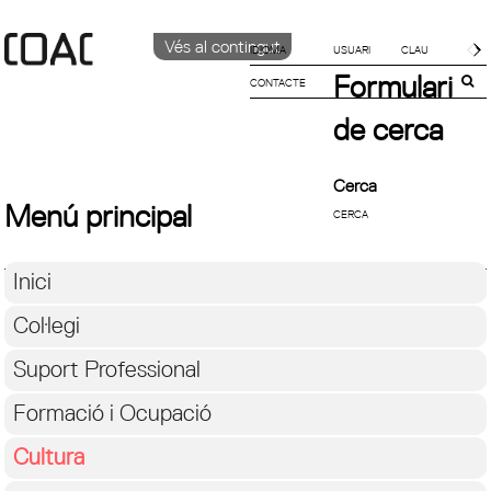
Vés al contingut
IDIOMA
Formulari
CONTACTE
CATALÀ
English
de cerca
ESPAÑOL
Cerca
Menú principal
Inici
Col·legi
Suport Professional
Formació i Ocupació
Cultura