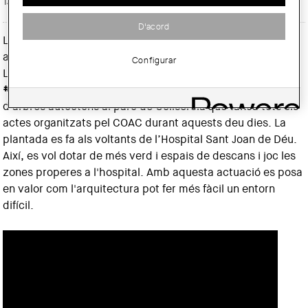
Tarja digital:
D'acord
La Setmana d’Arquitectura 2019 arriba al seu punt àlgid
amb la Festa d'Arquitectura, el diumenge 19 de maig.
Configurar
L'acte principal serà la Gran Plantada d'Arbres
#PlantemSomnis #FemPaisatge
, una gran plantació
d'arbres autòctons al parc de Collserola que tanca tots els
actes organitzats pel COAC durant aquests deu dies. La
plantada es fa als voltants de l’Hospital Sant Joan de Déu.
Així, es vol dotar de més verd i espais de descans i joc les
zones properes a l'hospital. Amb aquesta actuació es posa
en valor com l'arquitectura pot fer més fàcil un entorn
difícil.