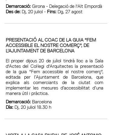
Demarcació:
Girona - Delegació de l'Alt Empordà
Des de:
Dj, 20 juliol -
Fins:
Dg, 27 agost
PRESENTACIÓ AL COAC DE LA GUIA "FEM
ACCESSIBLE EL NOSTRE COMERÇ", DE
L'AJUNTAMENT DE BARCELONA
El proper dijous 20 de juliol tindrà lloc a la Sala
d'Actes del Col·legi d'Arquitectes la presentació
de la guia "Fem accessible el nostre comerç",
editada per l’Ajuntament de Barcelona, que
explica als comerciants de la ciutat com
implementar les mesures d’accessibilitat d’una
manera útil i pràctica.
Demarcació:
Barcelona
Día:
Dj, 20 juliol 18.30 h