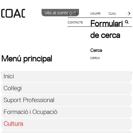
Vés al contingut
IDIOMA
Formulari
CONTACTE
CATALÀ
ENGLISH
de cerca
ESPAÑOL
Cerca
Menú principal
Inici
Col·legi
Suport Professional
Formació i Ocupació
Cultura