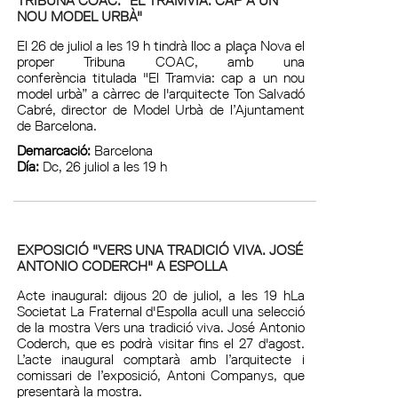
NOU MODEL URBÀ"
El 26 de juliol a les 19 h tindrà lloc a plaça Nova el
proper Tribuna COAC, amb una
conferència titulada "El Tramvia: cap a un nou
model urbà” a càrrec de l'arquitecte Ton Salvadó
Cabré, director de Model Urbà de l’Ajuntament
de Barcelona.
Demarcació:
Barcelona
Día:
Dc, 26 juliol a les 19 h
EXPOSICIÓ "VERS UNA TRADICIÓ VIVA. JOSÉ
ANTONIO CODERCH" A ESPOLLA
Acte inaugural: dijous 20 de juliol, a les 19 hLa
Societat La Fraternal d'Espolla acull una selecció
de la mostra Vers una tradició viva. José Antonio
Coderch, que es podrà visitar fins el 27 d'agost.
L’acte inaugural comptarà amb l’arquitecte i
comissari de l’exposició, Antoni Companys, que
presentarà la mostra.