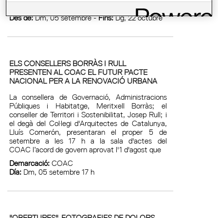
Demarcació:
Girona - Delegació de l'Alt Empordà
Des de:
Dm, 05 setembre -
Fins:
Dg, 22 octubre
ELS CONSELLERS BORRÀS I RULL
PRESENTEN AL COAC EL FUTUR PACTE
NACIONAL PER A LA RENOVACIÓ URBANA
La consellera de Governació, Administracions
Públiques i Habitatge, Meritxell Borràs; el
conseller de Territori i Sostenibilitat, Josep Rull; i
el degà del Col·legi d'Arquitectes de Catalunya,
Lluís Comerón, presentaran el proper 5 de
setembre a les 17 h a la sala d'actes del
COAC l’acord de govern aprovat l'1 d'agost que
Demarcació:
COAC
Día:
Dm, 05 setembre 17 h
"OBERTURES", FOTOGRAFIES DE DOLORS