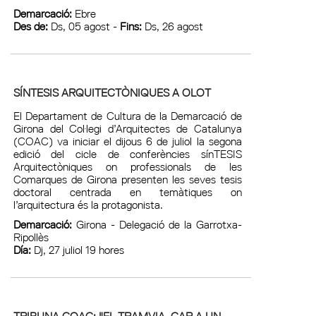
Demarcació:
Ebre
Des de:
Ds, 05 agost -
Fins:
Ds, 26 agost
SÍNTESIS ARQUITECTÒNIQUES A OLOT
El Departament de Cultura de la Demarcació de
Girona del Col·legi d’Arquitectes de Catalunya
(COAC) va iniciar el dijous 6 de juliol la segona
edició del cicle de conferències sínTESIS
Arquitectòniques on professionals de les
Comarques de Girona presenten les seves tesis
doctoral centrada en temàtiques on
l’arquitectura és la protagonista.
Demarcació:
Girona - Delegació de la Garrotxa-
Ripollès
Día:
Dj, 27 juliol 19 hores
TRIBUNA COAC: "EL TRAMVIA. CAP A UN