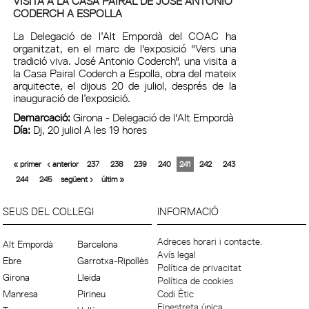
VISITA A LA CASA PAIRAL DE JOSÉ ANTONIO
CODERCH A ESPOLLA
La Delegació de l’Alt Empordà del COAC ha
organitzat, en el marc de l'exposició "Vers una
tradició viva. José Antonio Coderch", una visita a
la Casa Pairal Coderch a Espolla, obra del mateix
arquitecte, el dijous 20 de juliol, després de la
inauguració de l’exposició.
Demarcació:
Girona - Delegació de l'Alt Empordà
Día:
Dj, 20 juliol A les 19 hores
« primer
‹ anterior
237
238
239
240
241
242
243
244
245
següent ›
últim »
SEUS DEL COL·LEGI
INFORMACIÓ
Adreces horari i contacte.
Alt Empordà
Barcelona
Avís legal
Ebre
Garrotxa-Ripollès
Política de privacitat
Girona
Lleida
Política de cookies
Manresa
Pirineu
Codi Ètic
Finestreta única