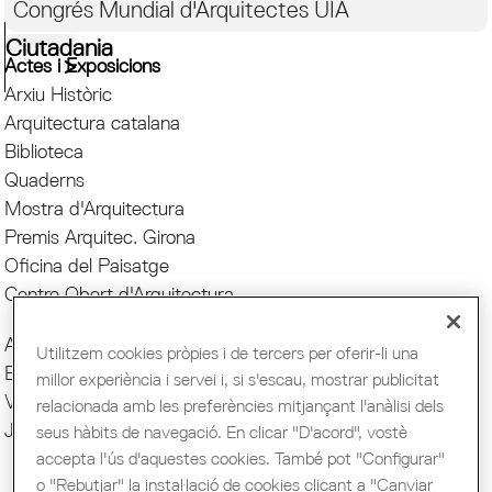
Congrés Mundial d'Arquitectes UIA
Ciutadania
Actes i Exposicions
Arxiu Històric
Arquitectura catalana
Biblioteca
Quaderns
Mostra d'Arquitectura
Premis Arquitec. Girona
Oficina del Paisatge
Centre Obert d'Arquitectura
Actes COAC
Utilitzem cookies pròpies i de tercers per oferir-li una
Exposicions COAC
millor experiència i servei i, si s'escau, mostrar publicitat
Visites COAC
relacionada amb les preferències mitjançant l'anàlisi dels
Jornades
seus hàbits de navegació. En clicar "D'acord", vostè
accepta l'ús d'aquestes cookies. També pot "Configurar"
o "Rebutjar" la instal·lació de cookies clicant a "Canviar