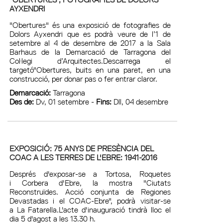
AYXENDRI
"Obertures" és una exposició de fotografies de
Dolors Ayxendri que es podrà veure de l’1 de
setembre al 4 de desembre de 2017 a la Sala
Barhaus de la Demarcació de Tarragona del
Col·legi d’Arquitectes.Descarrega el
targetó"Obertures, buits en una paret, en una
construcció, per donar pas o fer entrar claror.
Demarcació:
Tarragona
Des de:
Dv, 01 setembre -
Fins:
Dll, 04 desembre
EXPOSICIÓ: 75 ANYS DE PRESÈNCIA DEL
COAC A LES TERRES DE L'EBRE: 1941-2016
Després d'exposar-se a Tortosa, Roquetes
i Corbera d'Ebre, la mostra "Ciutats
Reconstruïdes. Acció conjunta de Regiones
Devastadas i el COAC-Ebre", podrà visitar-se
a La Fatarella.L'acte d'inauguració tindrà lloc el
dia 5 d'agost a les 13.30 h.