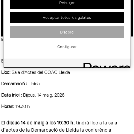
Rebutjar
CONFERÈNCIA "ARQUITECTURA DE
COOPERACIÓ A UGANDA"
Acceptar totes les galetes
D'acord
Imatge:
@ COAC Lleida
Configurar
Entitat Organitzadora :
COAC
Lloc:
Sala d'Actes del COAC Lleida
Demarcació :
Lleida
Data inici :
Dijous, 14 maig, 2026
Horari:
19.30 h
El
dijous 14 de maig a les 19:30 h
, tindrà lloc a la sala
d’actes de la Demarcació de Lleida la conferència