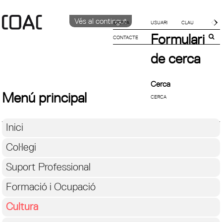
Vés al contingut
IDIOMA
Formulari
CONTACTE
CATALÀ
English
de cerca
Español
Cerca
Menú principal
Inici
Col·legi
Suport Professional
Formació i Ocupació
Cultura