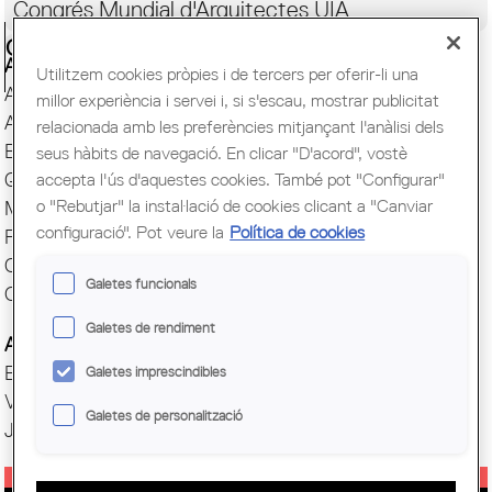
Congrés Mundial d'Arquitectes UIA
Ciutadania
Actes i Exposicions
Utilitzem cookies pròpies i de tercers per oferir-li una
Arxiu Històric
millor experiència i servei i, si s'escau, mostrar publicitat
Arquitectura catalana
relacionada amb les preferències mitjançant l'anàlisi dels
Biblioteca
seus hàbits de navegació. En clicar "D'acord", vostè
accepta l'ús d'aquestes cookies. També pot "Configurar"
Quaderns
o "Rebutjar" la instal·lació de cookies clicant a "Canviar
Mostra d'Arquitectura
configuració". Pot veure la
Política de cookies
Premis Arquitec. Girona
Oficina del Paisatge
Galetes funcionals
Centre Obert d'Arquitectura
Galetes de rendiment
Actes COAC
Exposicions COAC
Galetes imprescindibles
Visites COAC
Galetes de personalització
Jornades