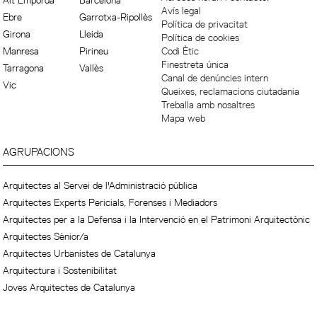
Alt Empordà
Barcelona
Avís legal
Ebre
Garrotxa-Ripollès
Política de privacitat
Girona
Lleida
Política de cookies
Manresa
Pirineu
Codi Ètic
Finestreta única
Tarragona
Vallès
Canal de denúncies intern
Vic
Queixes, reclamacions ciutadania
Treballa amb nosaltres
Mapa web
AGRUPACIONS
Arquitectes al Servei de l'Administració pública
Arquitectes Experts Pericials, Forenses i Mediadors
Arquitectes per a la Defensa i la Intervenció en el Patrimoni Arquitectònic
Arquitectes Sènior/a
Arquitectes Urbanistes de Catalunya
Arquitectura i Sostenibilitat
Joves Arquitectes de Catalunya