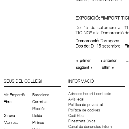
EXPOSICIÓ: "IMPORT TIC
Del 15 de setembre a l’
TICINO" a la Demarcació d
Demarcació:
Tarragona
Des de:
Dj, 15 setembre -
Fi
« primer
‹ anterior
…
següent ›
últim »
SEUS DEL COL·LEGI
INFORMACIÓ
Adreces horari i contacte.
Alt Empordà
Barcelona
Avís legal
Ebre
Garrotxa-
Política de privacitat
Ripollès
Política de cookies
Girona
Lleida
Codi Ètic
Finestreta única
Manresa
Pirineu
Canal de denúncies intern