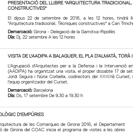
PRESENTACIÓ DEL LLIBRE "ARQUITECTURA TRADICIONAL
CONSTRUCTIVES"
El dijous 22 de setembre de 2016, a les 12 hores, tindrà llo
"Arquitectura tradicional. Tècniques constructives" a Can Trinche
Demarcació:
Girona - Delegació de la Garrotxa-Ripollès
Día:
Dj, 22 setembre A les 12 hores
VISITA DE L'AADIPA A BALAGUER, EL PLA D’ALMATÀ, TORÀ
L'Agrupació d'Arquitectes per a la Defensa i la Intervenció e
(AADIPA) ha organitzat una visita, el proper dissabte 17 de s
Jordi Segura i Núria Corbella, codirectors del XXXIXè Curset
l’equip organitzador del Curset.
Demarcació:
Barcelona
Día:
Ds, 17 setembre De 9.30 a 19.30 h
OLÒGIC D'EMPÚRIES
rquitectura de les Comarques de Girona 2016, el Departament
ó de Girona del COAC inicia el programa de visites a les obres