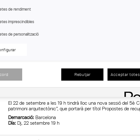
rcació:
Girona
etes de rendiment
Dm, 27 setembre A les 12 hores
etes imprescindibles
 LA CASA. ELS POBLATS DE COLONITZACIÓ DE LES
etes de personalització
asa. Els poblats de colonització de les Terres de Ponent”, té el
nfigurar
’identificació, classificació i digitalització dels plànols dels
nització, facilitats per l’Arxiu Històric de Lleida.
ns:
Dv, 18 novembre
acord
Rebutjar
Acceptar totes 
DIÀLEGS TÈCNICS: PROPOSTES DE RECUPERACIÓ DEL R
El 22 de setembre a les 19 h tindrà lloc una nova sessió del 5è Ci
patrimoni arquitectònic”, que portarà per títol Propostes de re
Demarcació:
Barcelona
Día:
Dj, 22 setembre 19 h