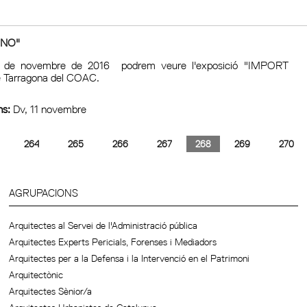
INO"
11 de novembre de 2016 podrem veure l'exposició "IMPORT
e Tarragona del COAC.
ns:
Dv, 11 novembre
264
265
266
267
268
269
270
AGRUPACIONS
Arquitectes al Servei de l'Administració pública
Arquitectes Experts Pericials, Forenses i Mediadors
Arquitectes per a la Defensa i la Intervenció en el Patrimoni
Arquitectònic
Arquitectes Sènior/a