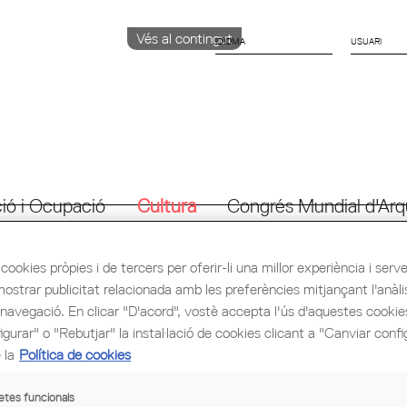
Vés al contingut
IDIOMA
CATALÀ
ENGLISH
ESPAÑOL
ió i Ocupació
Cultura
Congrés Mundial d'Arq
cookies pròpies i de tercers per oferir-li una millor experiència i servei 
mostrar publicitat relacionada amb les preferències mitjançant l'anàli
 navegació. En clicar "D'acord", vostè accepta l'ús d'aquestes cooki
gurar" o "Rebutjar" la instal·lació de cookies clicant a "Canviar confi
SENTACIÓ DEL LLIBRE "ARQUITECTURA TRADICIONAL. TÈCNI
STRUCTIVES"
 la
Política de cookies
imarts 27 de setembre de 2016, a les 12 hores, tindrà lloc l
e "Arquitectura tradicional. Tècniques constructives" a la Casa de Cul
etes funcionals