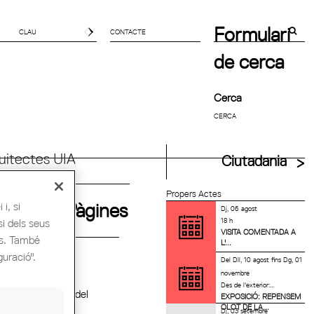
Formulari
CONTACTE
de cerca
Cerca
uitectes UIA
Ciutadania
Propers Actes
i, si
Pàgines
Dj, 06 agost
18 h
si dels seus
VISITA COMENTADA A
es. També
L'...
guració".
QUES
Del
Dll, 10 agost
fins
Dg, 01
novembre
Des de l'exterior:...
a presentació del
EXPOSICIÓ: REPENSEM
tura de Girona.
OLOT DE LA...
Dj, 03 setembre