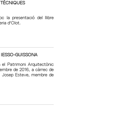
. TÈCNIQUES
c la presentació del llibre
ria d'Olot.
 I IESSO-GUISSONA
n el Patrimoni Arquitectònic
etembre de 2016, a càrrec de
; i Josep Esteve, membre de