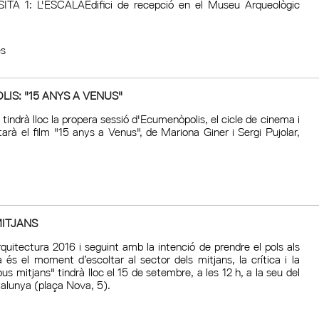
SITA 1: L'ESCALAEdifici de recepció en el Museu Arqueològic
es
IS: "15 ANYS A VENUS"
tindrà lloc la propera sessió d'Ecumenòpolis, el cicle de cinema i
arà el film "15 anys a Venus", de Mariona Giner i Sergi Pujolar,
ITJANS
quitectura 2016 i seguint amb la intenció de prendre el pols als
a és el moment d’escoltar al sector dels mitjans, la crítica i la
ous mitjans" tindrà lloc el 15 de setembre, a les 12 h, a la seu del
talunya (plaça Nova, 5).