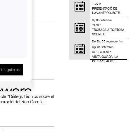
11.00 h
PRESENTACIÓ DE
L’AVANTPROJECTE...
Dj, 03 setembre
19.30 h
TROBADA A TORTOSA
SOBRE L'...
Del
Ds, 05 setembre
fins
Dg, 06 setembre
De 10 a 11.30 h
VISITA GUIADA: LA
INTERRELACIÓ...
les galetes
EC COMTAL
cle “Diàlegs tècnics sobre el
cuperació del Rec Comtal.