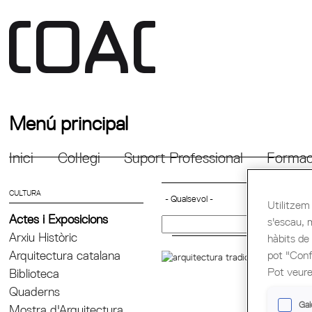
Menú principal
Inici
Col·legi
Suport Professional
Formac
CULTURA
Utilitzem 
Actes i Exposicions
s'escau, 
Arxiu Històric
hàbits de
Arquitectura catalana
pot "Confi
PRE
CON
Pot veure
Biblioteca
Quaderns
El d
llibr
Gal
Mostra d'Arquitectura