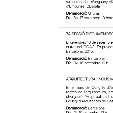
seleccionades d'enguany.VI
d'Empúries. L'Escala
Demarcació:
Girona
Día:
Ds, 17 setembre 10 hor
7A SESSIÓ D'ECUMENÒPOL
El divendres 16 de setembre 
ciutat del COAC. Es project
Barcelona, 2015.
Demarcació:
Barcelona
Día:
Dv, 16 setembre 19 h
ARQUITECTURA I NOUS M
En el marc del Congrés d’Ar
reptes de l’arquitectura, ar
divulgació. "Arquitectura i n
Col·legi d'Arquitectes de Ca
Demarcació:
Barcelona
Día:
Dj, 15 setembre 12 h