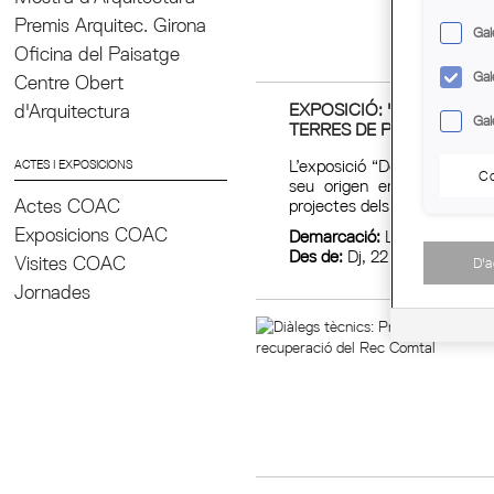
Dema
Premis Arquitec. Girona
Gal
Día:
Oficina del Paisatge
Gal
Centre Obert
EXPOSICIÓ: "DEL CAMP A
d'Arquitectura
Gal
TERRES DE PONENT"
L’exposició “Del camp a la c
ACTES I EXPOSICIONS
Co
seu origen en les tasques d
projectes dels poblats de colo
Actes COAC
Exposicions COAC
Demarcació:
Lleida
Des de:
Dj, 22 setembre -
Fi
Visites COAC
D'
Jornades