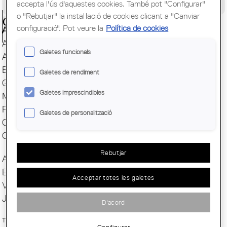
accepta l'ús d'aquestes cookies. També pot "Configurar"
Congrés Mundial d'Arquitectes UIA
o "Rebutjar" la instal·lació de cookies clicant a "Canviar
Ciutadania
configuració". Pot veure la
Política de cookies
Actes i Exposicions
Arxiu Històric
Galetes funcionals
Arquitectura catalana
Biblioteca
Galetes de rendiment
Quaderns
Galetes imprescindibles
Mostra d'Arquitectura
Premis Arquitec. Girona
Galetes de personalització
Oficina del Paisatge
Centre Obert d'Arquitectura
Rebutjar
Actes COAC
Exposicions COAC
Acceptar totes les galetes
Visites COAC
Jornades
D'acord
Tria33 - Canal 33