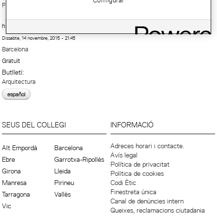
Configurar
Projecció
http://www.ccma.cat/tv3/dibuixant-el-paisatge/especial/1550/
Dissabte, 14 novembre, 2015 - 21:45
Barcelona
Gratuït
Butlletí:
Arquitectura
español
SEUS DEL COL·LEGI
INFORMACIÓ
Adreces horari i contacte.
Alt Empordà
Barcelona
Avís legal
Ebre
Garrotxa-Ripollès
Política de privacitat
Girona
Lleida
Política de cookies
Manresa
Pirineu
Codi Ètic
Finestreta única
Tarragona
Vallès
Canal de denúncies intern
Vic
Queixes, reclamacions ciutadania