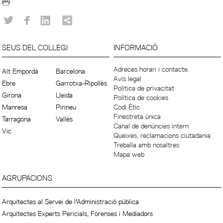
SEUS DEL COL·LEGI
INFORMACIÓ
Adreces horari i contacte.
Alt Empordà
Barcelona
Avís legal
Ebre
Garrotxa-Ripollès
Política de privacitat
Girona
Lleida
Política de cookies
Manresa
Pirineu
Codi Ètic
Finestreta única
Tarragona
Vallès
Canal de denúncies intern
Vic
Queixes, reclamacions ciutadania
Treballa amb nosaltres
Mapa web
AGRUPACIONS
Arquitectes al Servei de l'Administració pública
Arquitectes Experts Pericials, Forenses i Mediadors