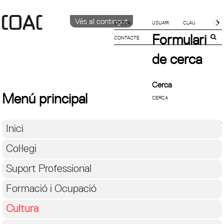
Vés al contingut
IDIOMA
Formulari
CONTACTE
CATALÀ
English
de cerca
ESPAÑOL
Cerca
Menú principal
Inici
Col·legi
Suport Professional
Formació i Ocupació
Cultura