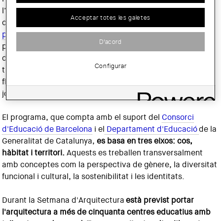
l’Arquitectura, on es defineix l’arquitectura com activitat
Acceptar totes les galetes
d’interès general al servei de la societat.
ArquiEscola és el
programa educatiu adreçat a centres educatius
de
D'acord
primària i secundària amb què el COAC posa a disposició
dels docents un seguit de recursos perquè es pugui
Configurar
treballar l'arquitectura de manera transversal. És una eina
flexible i adaptable que estructura la mirada dels infants i
joves cap a l'entorn habitat.
El programa, que compta amb el suport del
Consorci
d'Educació de Barcelona
i el
Departament d'Educació
de la
Generalitat de Catalunya,
es basa en tres eixos: cos,
hàbitat i territori.
Aquests es treballen transversalment
amb conceptes com la perspectiva de gènere, la diversitat
funcional i cultural, la sostenibilitat i les identitats.
Durant la Setmana d'Arquitectura
està previst portar
l'arquitectura a més de cinquanta centres educatius amb