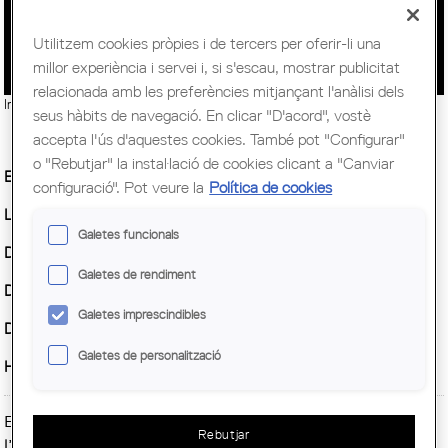
ARQUITECTURA A LES AULES
Utilitzem cookies pròpies i de tercers per oferir-li una
millor experiència i servei i, si s'escau, mostrar publicitat
relacionada amb les preferències mitjançant l'anàlisi dels
Imatge:
Imatge: © COAC
seus hàbits de navegació. En clicar "D'acord", vostè
accepta l'ús d'aquestes cookies. També pot "Configurar"
o "Rebutjar" la instal·lació de cookies clicant a "Canviar
Entitat Organitzadora :
COAC
configuració". Pot veure la
Política de cookies
Lloc:
Escoles i instituts de Barcelona
Galetes funcionals
Demarcació :
Barcelona
Galetes de rendiment
Data inici :
Dijous, 9 maig, 2019
Galetes imprescindibles
Data fi :
Diumenge, 19 maig, 2019
Galetes de personalització
Horari:
Consultar
El Col·legi d'Arquitectes vol apropar l’arquitectura a
Rebutjar
l’educació, i encara més des de l'aprovació de la Llei de