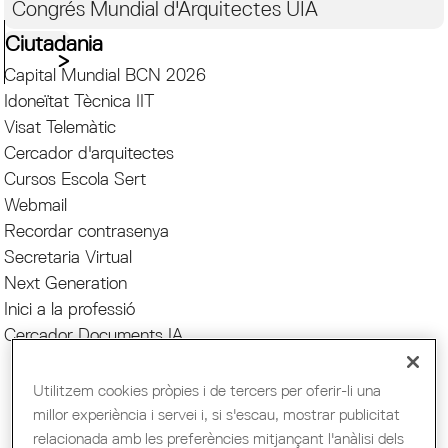
Congrés Mundial d'Arquitectes UIA
Ciutadania
Capital Mundial BCN 2026
Idoneïtat Tècnica IIT
Visat Telemàtic
Cercador d'arquitectes
Cursos Escola Sert
Webmail
Recordar contrasenya
Secretaria Virtual
Next Generation
Inici a la professió
Cercador Documents IA
Paraula Clau
Utilitzem cookies pròpies i de tercers per oferir-li una
millor experiència i servei i, si s'escau, mostrar publicitat
Llengua
relacionada amb les preferències mitjançant l'anàlisi dels