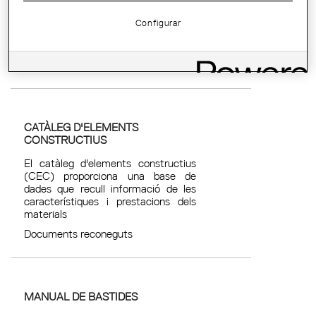
Ordre de domiciliació de dèbit
Configurar
directe SEPA
Plantilles i fitxes
CATÀLEG D'ELEMENTS
CONSTRUCTIUS
El catàleg d'elements constructius
(CEC) proporciona una base de
dades que recull informació de les
característiques i prestacions dels
materials
Documents reconeguts
MANUAL DE BASTIDES