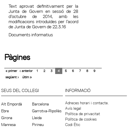
Text aprovat definitivament per la
Junta de Govern en sessió de 28
d’octubre de 2014, amb les
modificacions introduïdes per l’acord
de Junta de Govern de 22.3.16
Documents informatius
Pàgines
« primer
‹ anterior
1
2
3
4
5
6
7
8
9
següent ›
últim »
SEUS DEL COL·LEGI
INFORMACIÓ
Adreces horari i contacte.
Alt Empordà
Barcelona
Avís legal
Ebre
Garrotxa-Ripollès
Política de privacitat
Girona
Lleida
Política de cookies
Manresa
Pirineu
Codi Ètic