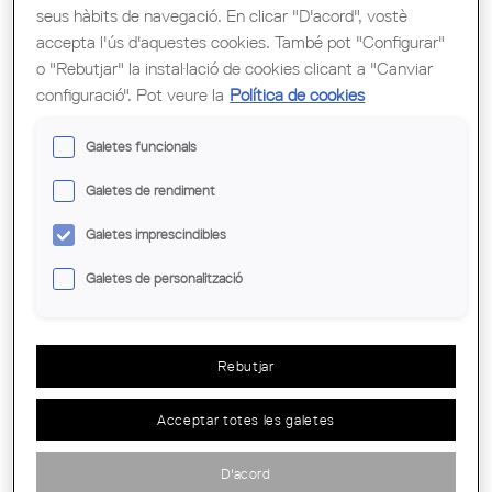
seus hàbits de navegació. En clicar "D'acord", vostè
accepta l'ús d'aquestes cookies. També pot "Configurar"
Tipus de document
o "Rebutjar" la instal·lació de cookies clicant a "Canviar
configuració". Pot veure la
Política de cookies
Departaments
Galetes funcionals
Galetes de rendiment
No vigents
Galetes imprescindibles
Galetes de personalització
Rebutjar
Acceptar totes les galetes
FORMULARI SEPA DOMICILIACIÓ
BANCÀRIA SOCIETATS
D'acord