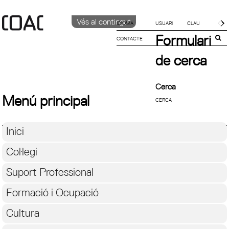
Vés al contingut
IDIOMA
Formulari
CONTACTE
CATALÀ
ENGLISH
de cerca
ESPAÑOL
Cerca
Menú principal
Inici
Col·legi
Suport Professional
Formació i Ocupació
Cultura